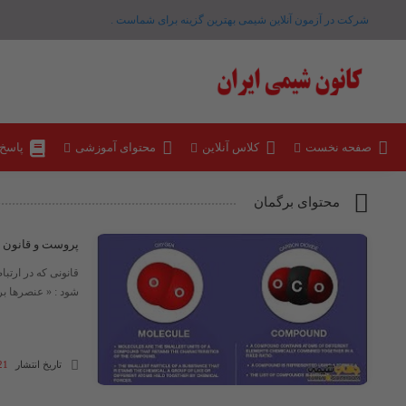
شرکت در آزمون آنلاین شیمی بهترین گزینه برای شماست .
صفحه نخست
کلاس آنلاین
محتوای آموزشی
پاسخ
محتوای برگمان
پروست و قانون 
شود : « عنصرها ب
تاریخ انتشار
21 آبان 03