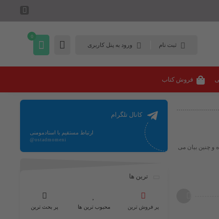
0
ثبت نام
ورود به پنل کاربری
ی
فروش کتاب
کانال تلگرام
ارتباط مستقیم با استادمومنی
@ostadmomeni
 سال 1797 توسّط پروست کشف شده و چنین بیان می
ترین ها
پر فروش ترین
محبوب ترین ها
پر بحث ترین