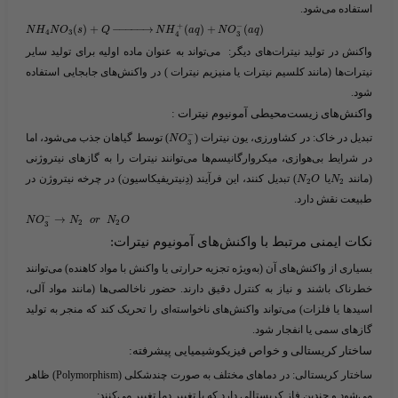
استفاده می‌شود.
+
−
(
)
+
−
−
−
−
−
→
(
)
+
(
)
N
H
N
O
s
Q
N
H
a
q
N
O
a
q
4
3
3
4
واکنش در تولید نیترات‌های دیگر:
می‌تواند به عنوان ماده اولیه برای تولید سایر
نیترات‌ها (مانند کلسیم نیترات یا منیزیم نیترات ) در واکنش‌های جابجایی استفاده
شود.
واکنش‌های زیست‌محیطی آمونیوم نیترات :
−
تبدیل در خاک:
در کشاورزی، یون نیترات (​
​) توسط گیاهان جذب می‌شود، اما
N
O
3
در شرایط بی‌هوازی، میکروارگانیسم‌ها می‌توانند نیترات را به گازهای نیتروژنی
(مانند ​
​یا ​
​) تبدیل کنند،
این فرآیند (دِنیتریفیکاسیون) در چرخه نیتروژن در
N
O
N
2
2
طبیعت نقش دارد.
−
→
N
O
N
o
r
N
O
2
2
3
نکات ایمنی مرتبط با واکنش‌های آمونیوم نیترات:
بسیاری از واکنش‌های آن (به‌ویژه تجزیه حرارتی یا واکنش با مواد کاهنده) می‌توانند
خطرناک باشند و نیاز به کنترل دقیق دارند. حضور ناخالصی‌ها (مانند مواد آلی،
اسیدها یا فلزات) می‌تواند واکنش‌های ناخواسته‌ای را تحریک کند که منجر به تولید
گازهای سمی یا انفجار شود.
ساختار کریستالی و خواص فیزیکوشیمیایی پیشرفته:
ساختار کریستالی:
در دماهای مختلف به صورت چندشکلی (Polymorphism) ظاهر
می‌شود و چندین فاز کریستالی دارد که با تغییر دما تغییر می‌کنند: