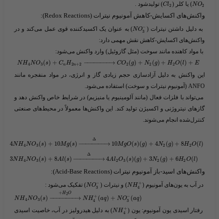
​) یا کلر (​
​) تولیدشود .
C
l
N
O
2
2
واکنش‌های اکسایش-کاهش آمونیوم نیترات (Redox Reactions):
−
به دلیل داشتن نیترات (​
​) به عنوان یک اکسیدکننده قوی عمل می‌کند و در
N
O
3
واکنش‌های اکسایش-کاهش نقش مهمی دارد:
با مواد کاهنده مانند سوخت (مثل گازوئیل) وارد واکنش می‌شود:
​
(
)
+
−
−
−
−
−
−
−
−
→
(
)
+
(
)
+
(
)
+
N
H
N
O
s
C
H
C
O
g
N
g
H
O
l
E
4
3
2
+
2
2
2
2
n
n
این واکنش به دلیل آزادسازی حجم زیادی گاز و انرژی، در مواد منفجره مانند
ANFO (آمونیوم نیترات و سوخت) استفاده می‌شود.
می‌تواند با فلزات فعال (مانند آلومینیوم یا منیزیم) در شرایط خاص واکنش دهد و
گازهای نیتروژنی و اکسیژن تولید کند. این واکنش‌ها معمولاً در محیط‌های صنعتی
کنترل‌شده انجام می‌شوند.
Δ
4
(
)
+
10
(
)
−
−
−
−
−
−
−
−
→
10
(
)
(
)
+
4
(
)
+
8
(
)
N
H
N
O
s
M
g
s
M
g
O
s
g
N
g
H
O
l
4
3
2
2
Δ
3
(
)
+
8
(
)
−
−
−
−
−
−
−
−
→
4
(
)
(
)
+
3
(
)
+
6
(
)
N
H
N
O
s
A
l
s
A
l
O
s
g
N
g
H
O
l
4
3
2
3
2
2
واکنش‌های اسید-باز آمونیوم نیترات (Acid-Base Reactions):
−
+
در آب به یون‌های آمونیوم (​
​) و نیترات (​
​) تفکیک می‌شود :
N
O
N
H
3
4
+
H
O
2
+
−
(
)
−
−
−
−
−
−
−
−
→
(
)
+
(
)
N
H
N
O
s
N
H
a
q
N
O
a
q
4
3
3
4
+
رفتار اسیدی یون آمونیوم:
یون (​
​) به دلیل هیدرولیز در آب، خاصیت اسیدی
N
H
4