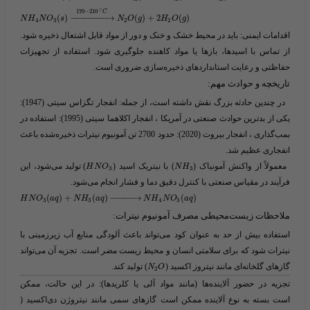
∘
170
−
210
C
(
)
−
−
−
−
−
−
−
−
→
(
)
+
2
(
)
N
H
N
O
s
N
O
g
H
O
g
4
3
2
2
اقدامات ایمنی:
باید در محیط خشک و خنک و دور از مواد قابل اشتعال ذخیره شود.
از تماس با اسیدها، بازها یا مواد کاهنده جلوگیری شود. استفاده از تجهیزات
حفاظتی و رعایت استانداردهای ذخیره‌سازی ضروری است.
تاریخچه و حوادث مهم:
در چندین حادثه بزرگ نقش داشته است، از جمله: انفجار تگزاس سیتی (1947):
یکی از بدترین حوادث صنعتی در آمریکا ، انفجار اکلاهما سیتی (1995): استفاده در
بمب‌گذاری ، انفجار بیروت (2020): حدود 2700 تن آمونیوم نیترات ذخیره‌شده باعث
انفجاری عظیم شد.
معمولاً از واکنش آمونیاک (​
​) با نیتریک اسید (​
​) تولید می‌شود، این
H
N
O
N
H
3
3
فرآیند در مقیاس صنعتی با کنترل دقیق دما و فشار انجام می‌شود.
(
)
+
(
)
−
−
−
−
−
→
(
)
H
N
O
a
q
N
H
a
q
N
H
N
O
a
q
3
3
4
3
ملاحظات زیست‌محیطی مصرف آمونیوم نیترات:
استفاده بیش از حد به عنوان کود می‌تواند باعث آلودگی منابع آب زیرزمینی با
نیترات شود که برای سلامتی انسان و محیط زیست مضر است. تجزیه آن می‌تواند
گازهای گلخانه‌ای مانند
نیتروز اکسید
(​
​) تولید کند.
N
O
2
تجزیه در حضور آلاینده‌ها (مانند مواد آلی یا کلریدها):
در این حالت، ممکن
است بسته به نوع آلاینده ممکن است
گازهای سمی
مانند نیتروژن دی‌اکسید (​