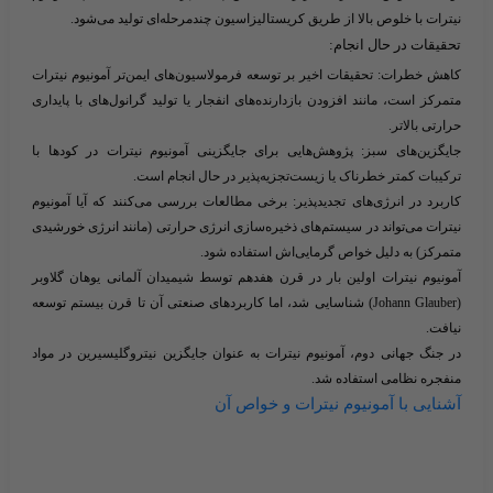
نیترات با خلوص بالا از طریق کریستالیزاسیون چندمرحله‌ای تولید می‌شود.
تحقیقات در حال انجام:
کاهش خطرات:
تحقیقات اخیر بر توسعه فرمولاسیون‌های ایمن‌تر آمونیوم نیترات
متمرکز است، مانند افزودن بازدارنده‌های انفجار یا تولید گرانول‌های با پایداری
حرارتی بالاتر.
جایگزین‌های سبز:
پژوهش‌هایی برای جایگزینی آمونیوم نیترات در کودها با
ترکیبات کمتر خطرناک یا زیست‌تجزیه‌پذیر در حال انجام است.
کاربرد در انرژی‌های تجدیدپذیر:
برخی مطالعات بررسی می‌کنند که آیا آمونیوم
نیترات می‌تواند در سیستم‌های ذخیره‌سازی انرژی حرارتی (مانند انرژی خورشیدی
متمرکز) به دلیل خواص گرمایی‌اش استفاده شود.
آمونیوم نیترات اولین بار در قرن هفدهم توسط شیمیدان آلمانی یوهان گلاوبر
(Johann Glauber) شناسایی شد، اما کاربردهای صنعتی آن تا قرن بیستم توسعه
نیافت.
در جنگ جهانی دوم، آمونیوم نیترات به عنوان جایگزین نیتروگلیسیرین در مواد
منفجره نظامی استفاده شد.
آشنایی با آمونیوم نیترات و خواص آن