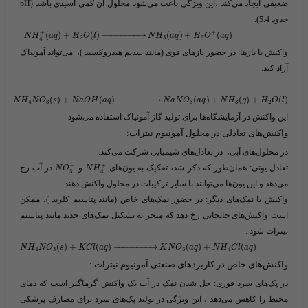
ضعیفی ایجاد می‌کند ،
این ویژگی باعث می‌شود محلول آن کمی اسیدی باشد (pH
حدود 5.4).
+
+
​
(
)
+
(
)
−
−
−
−
−
−
−
−
→
(
)
+
(
)
N
H
a
q
H
O
l
N
H
a
q
H
O
a
q
2
3
3
4
واکنش با بازها:
در حضور بازهای قوی (مانند سدیم هیدروکسید )، می‌تواند آمونیاک
آزاد کند:
(
)
+
(
)
−
−
−
−
−
−
−
−
→
(
)
+
(
)
+
(
)
N
H
N
O
s
N
a
O
H
a
q
N
a
N
O
a
q
N
H
g
H
O
l
4
3
3
3
2
این واکنش در آزمایشگاه‌ها برای تولید گاز آمونیاک استفاده می‌شود.
واکنش‌های تعادلی در محلول آمونیوم نیترات:
در محلول‌های آبی، در تعادل‌های شیمیایی شرکت می‌کند:
−
+
تعادل یونی:
همان‌طور که ذکر شد، تفکیک به یون‌های ​
​ و ​
​ در آب رخ
N
O
N
H
3
4
می‌دهد و این یون‌ها می‌توانند با سایر ترکیبات در محلول واکنش دهند.
واکنش با نمک‌های دیگر:
در حضور نمک‌های خاص (مانند پتاسیم کلرید )، ممکن
است واکنش‌های جابجایی رخ دهد که منجر به تشکیل نمک‌های جدید مانند پتاسیم
نیترات شود :
(
)
+
(
)
−
−
−
−
−
−
−
−
→
(
)
+
(
)
N
H
N
O
s
K
C
l
a
q
K
N
O
a
q
N
H
C
l
a
q
4
3
3
4
واکنش‌های خاص در کاربردهای صنعتی آمونیوم نیترات :
در پک‌های سرد فوری:
حل شدن نمک در آب یک واکنش گرماگیر است که دمای
محیط را کاهش می‌دهد ، این ویژگی در تولید پک‌های سرد برای مصارف پزشکی