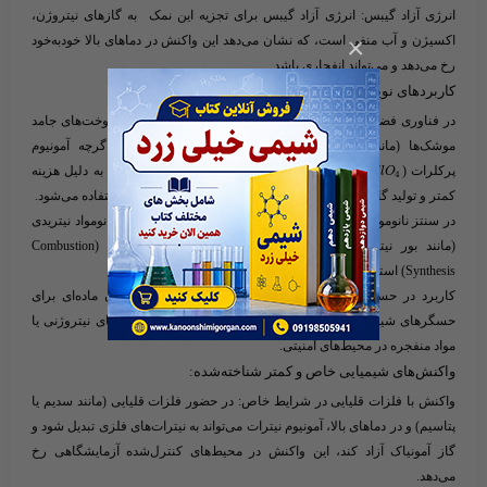
انرژی آزاد گیبس:
انرژی آزاد گیبس برای تجزیه این نمک به گازهای نیتروژن،
×
اکسیژن و آب منفی است، که نشان می‌دهد این واکنش در دماهای بالا خودبه‌خود
رخ می‌دهد و می‌تواند انفجاری باشد.
کاربردهای نوین و تخصصی:
در فناوری فضایی:
آمونیوم نیترات به عنوان یک اکسیدکننده در سوخت‌های جامد
موشک‌ها (مانند پیشرانه‌های کامپوزیتی) بررسی شده است. اگرچه آمونیوم
پرکلرات (​
​) در این زمینه رایج‌تر است، آمونیوم نیترات به دلیل هزینه
N
H
C
l
O
4
4
کمتر و تولید گازهای کمتر سمی در برخی سیستم‌های آزمایشی استفاده می‌شود.
در سنتز نانومواد:
آمونیوم نیترات به عنوان منبع نیتروژن در سنتز نانومواد نیتریدی
(مانند بور نیترید یا آلومینیوم نیترید ) در روش‌های احتراقی (Combustion
Synthesis) استفاده می‌شود.
کاربرد در حسگرها:
برخی تحقیقات از آمونیوم نیترات به عنوان ماده‌ای برای
حسگرهای شیمیایی استفاده کرده‌اند، به‌ویژه برای تشخیص گازهای نیتروژنی یا
مواد منفجره در محیط‌های امنیتی.
واکنش‌های شیمیایی خاص و کمتر شناخته‌شده:
واکنش با فلزات قلیایی در شرایط خاص:
در حضور فلزات قلیایی (مانند سدیم یا
پتاسیم) و در دماهای بالا، آمونیوم نیترات می‌تواند به نیترات‌های فلزی تبدیل شود و
گاز آمونیاک آزاد کند، این واکنش در محیط‌های کنترل‌شده آزمایشگاهی رخ
می‌دهد.