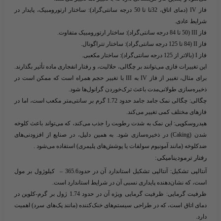
فاز IV (دمای اتاق، 32تا تا 50 درجه سانتی‌گراد):
ساختار ارتورومبیک، پایدار در
شرایط عادی.
فاز III (50 تا 84 درجه سانتی‌گراد):
ساختار ارتورومبیک متفاوت.
فاز II (84 تا 125 درجه سانتی‌گراد):
ساختار تتراگونال.
فاز I (بالاتر از 125 درجه سانتی‌گراد):
ساختار مکعبی.
این تغییرات فازی می‌توانند بر چگالی، حلالیت، و رفتار انفجاری ماده تأثیر بگذارند.
برای مثال، تغییر از فاز IV به III با تغییر حجم همراه است که ممکن است در
ذخیره‌سازی طولانی‌مدت باعث ترک‌خوردن گرانول‌ها شود.
چگالی:
چگالی نمک جامد جامد حدود 1.72 گرم بر سانتی‌متر مکعب است، اما در
فازهای مختلف کمی تغییر می‌کند.
هیدروسکوپی:
این نمک به شدت رطوبت را جذب می‌کند، که می‌تواند باعث کلوخه
شدن (Caking) در ذخیره‌سازی شود. به همین دلیل، در صنایع از افزودنی‌های
ضدکلوخه (مانند آمونیوم سولفات یا پوشش‌های پلیمری) استفاده می‌شود .
رفتار ترمودینامیکی:
آنتالپی تشکیل:
آنتالپی تشکیل استاندارد آن در حدود365.6 – کیلوژول بر مول
است، که نشان‌دهنده پایداری نسبی آن در شرایط استاندارد است.
ظرفیت گرمایی:
ظرفیت گرمایی ویژه آن در حدود 1.74 ژول بر گرم-کلوین در
دمای اتاق است، که در طراحی سیستم‌های خنک‌کننده (مانند پک‌های سرد) اهمیت
دارد.