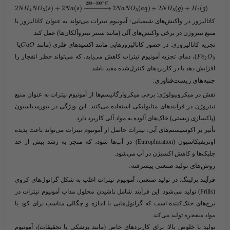
∘
200
−
300
C
2
(
)
+
2
(
)
−
−
−
−
−
−
→
2
(
)
+
2
(
)
+
(
)
N
H
N
O
s
N
a
s
N
a
N
O
a
q
N
H
g
H
g
4
3
3
3
2
کاتالیزور در واکنش‌های شیمیایی:
آمونیوم نیترات می‌تواند به عنوان کاتالیزور یا
منبع نیتروژن در برخی واکنش‌های آلی (مانند سنتز نیتروآلکان‌ها) عمل کند.
تجزیه کاتالیزوری:
در حضور کاتالیزورهایی مانند اکسیدهای فلزی (مانند ​
​یا ​
C
u
O
​)، دمای تجزیه آمونیوم نیترات کاهش می‌یابد، که می‌تواند خطر انفجار را
F
e
O
2
3
افزایش دهد یا در کاربردهای کنترل‌شده مفید باشد.
جنبه‌های زیست‌فناوری:
نقش در میکروبیولوژی:
برخی میکروارگانیسم‌ها از آمونیوم نیترات به عنوان منبع
نیتروژن در فرآیندهای متابولیکی استفاده می‌کنند. این ویژگی در بیورمدیاسیون
(پاکسازی زیستی) خاک‌های آلوده به مواد آلی کاربرد دارد.
تأثیر بر اکوسیستم‌های آبی:
نیترات حاصل از آمونیوم نیترات می‌تواند باعث پدیده
اوتریفیکاسیون (Eutrophication) در آب‌ها شود، که منجر به رشد بیش از حد
جلبک‌ها و کاهش اکسیژن در آب می‌شود.
روش‌های تولید صنعتی پیشرفته:
فرآیند پرلینگ:
در تولید صنعتی، آمونیوم نیترات اغلب به شکل گرانول‌های کروی
(Prills) تولید می‌شود. این فرآیند شامل پاشیدن محلول مذاب آمونیوم نیترات در
برج‌های خنک‌کننده است که گرانول‌هایی با اندازه و چگالی مناسب برای کود یا
مواد منفجره تولید می‌کند.
تولید با خلوص بالا:
برای کاربردهای خاص (مانند پزشکی یا تحقیقات)، آمونیوم