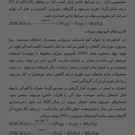
سلسیوس دارد . در شرایط عادی پایدار است، اما در دماهای بالا (بالاتر از 210
درجه سانتی‌گراد) تجزیه می‌شود و گازهای نیتروژن، اکسیژن و بخار آب تولید
می‌کند. این
تجزیه
می‌تواند در شرایط خاص انفجاری باشد.
∘
>
210
C
2
(
)
−
−
−
−
−
−
−
−
−
−
→
2
(
)
+
(
)
+
4
(
)
N
H
N
O
s
N
g
O
g
H
O
g
4
3
2
2
2
کاربردهای آمونیوم نیترات:
در کشاورزی به عنوان کود شیمیایی نیتروژنی پرمصرف استفاده می‌شود، زیرا
نیتروژن مورد نیاز گیاهان را تأمین می‌کند. به دلیل خاصیت اکسیدکنندگی قوی، در
تولید مواد منفجره مانند ANFO (آمونیوم نیترات مخلوط با سوخت) استفاده
می‌شود. این ماده در معادن و عملیات تخریب کاربرد دارد. در تولید برخی مواد
شیمیایی و به عنوان ماده اولیه در سنتز ترکیبات دیگر استفاده می‌شود. در برخی
محصولات مانند پک‌های سرد فوری (برای کاهش دمای موضعی) به کار می‌رود،
زیرا حل شدن آن در آب گرماگیر است.
خطرات و ایمنی:
در صورت قرار گرفتن در معرض گرما، شوک، یا آلودگی با مواد
قابل اشتعال (مانند سوخت، مواد آلی یا فلزات خاص) می‌تواند منفجر شود.
انفجارهای معروف مانند انفجار بیروت در سال 2020 (به دلیل ذخیره‌سازی
نامناسب این نمک ) نشان‌دهنده خطر بالای این ماده است. در دمای بالا، تجزیه آن
گازهای سمی مانند اکسیدهای نیتروژن (​
​) تولید می‌کند.
N
O
x
∘
210
−
250
C
2
(
)
−
−
−
−
−
−
−
−
→
2
(
)
+
(
)
+
4
(
)
N
H
N
O
s
N
g
O
g
H
O
g
4
3
2
2
2
∘
>
210
C
2
(
)
−
−
−
−
−
−
−
−
→
(
)
+
2
(
)
+
4
(
)
N
H
N
O
s
N
g
N
O
g
H
O
g
4
3
2
2