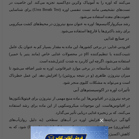
می‌کنند که اوره را به آمونیاک وکربن دی‌اکسید تجزیه می‌کند. این خاصیت در
تست‌های تشخیصی مانند تست تنفسی اوره (Urea Breath Test) برای شناسایی
عفونت‌های معده استفاده می‌شود.
رشد میکروارگانیسم‌ها
: اوره به عنوان منبع نیتروژن در محیط‌های کشت میکروبی
برای رشد باکتری‌ها یا قارچ‌ها استفاده می‌شود.
در صنایع غذایی
افزودنی غذایی
: در برخی کشورها، این ماده به مقدار بسیار کم به عنوان یک عامل
تثبیت‌کننده یا تنظیم‌کننده pH در محصولات غذایی خاص (مانند پنیر یا خمیر)
استفاده می‌شود، اگرچه این کاربرد به شدت کنترل‌شده است.
تقلب غذایی
: متأسفانه، در برخی موارد غیرقانونی، اوره به شیر اضافه می‌شود تا
میزان نیتروژن ظاهری (و در نتیجه پروتئین) را افزایش دهد. این عمل خطرناک
است و می‌تواند به مشکلات کلیوی منجر شود.
تأثیرات اوره در اکوسیستم‌های آبی
چرخه نیتروژن در اقیانوس‌ها
: این ماده منبع مهمی از نیتروژن برای فیتوپلانکتون‌ها
در اقیانوس‌هاست. این موجودات میکروسکوپی از این ماده برای رشد استفاده
می‌کنند، که بر زنجیره غذایی دریایی تأثیر می‌گذارد.
×
آلودگی دریاچه‌ها
: افزایش اوره در آب‌های سطحی (به دلیل روان‌آب‌های
کشاورزی) می‌تواند باعث رشد بیش از حد جلبک‌ها (Eutrophication) شود، که به
کاهش اکسیژن آب و مرگ موجودات آبزی منجر می‌شود.