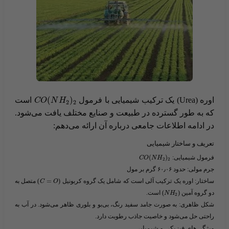
(
)
اوره (Urea) یک ترکیب شیمیایی با فرمول ​
​ است
C
O
N
H
2
2
که به طور گسترده در طبیعت و صنایع مختلف یافت می‌شود.
در ادامه اطلاعات جامعی درباره آن ارائه می‌دهم:
تعریف و ساختار شیمیایی
فرمول شیمیایی
: ​
)
(
C
O
N
H
2
2
جرم مولی
: حدود ۶۰٫۰۶ گرم بر مول
ساختار
: اوره یک ترکیب آلی است که شامل یک گروه کربونیل (​
=
​) متصل به
C
O
دو گروه آمین (​
​) است.
N
H
2
شکل ظاهری
: به صورت جامد سفید رنگ، بی‌بو و بلوری ظاهر می‌شود. در آب به
راحتی حل می‌شود و خاصیت جاذب رطوبت دارد.
ویژگی‌های فیزیکی و شیمیایی