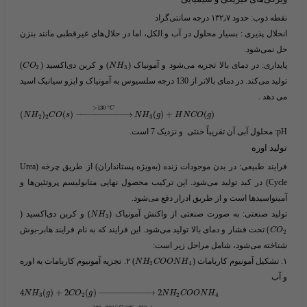
نقطه ذوب
: حدود ۱۳۲٫۷ درجه سانتی‌گراد
انحلال پذیری
: بسیار محلول در آب و الکل، اما در حلال‌های غیرقطبی مانند بنزن
حل نمی‌شود.
پایداری
: در دمای بالا تجزیه می‌شود و آمونیاک (​
​) و کربن دی‌اکسید (​
​)
C
O
N
H
2
3
تولید می‌کند. در دمای بالاتر از 130 درجه سلسیوس به آمونیاک و ایزو سیانیک اسید
می دهد .
∘
>
130
C
(
)
(
)
−
−
−
−
−
−
−
−
−
−
→
(
)
+
(
)
N
H
C
O
s
N
H
g
H
N
C
O
g
2
2
3
pH
: محلول آبی آن تقریباً خنثی و نزدیک 7 است.
تولید اوره
فرایند طبیعی
: در بدن موجودات زنده (به‌ویژه پستانداران) از طریق چرخه (Urea
Cycle) در کبد تولید می‌شود. این ترکیب محصول نهایی متابولیسم
پروتئین‌ها
و
آمینواسیدها است و از طریق ادرار دفع می‌شود.
تولید صنعتی
: به صورت صنعتی از واکنش آمونیاک (​
​) و کربن دی‌اکسید (​
N
H
3
​) تحت فشار و دمای بالا تولید می‌شود. این فرایند که به نام
فرایند هابر-بوش
C
O
2
شناخته می‌شود، شامل مراحل زیر است:
۱. تشکیل آمونیوم کاربامات (​
​) ۲. تجزیه آمونیوم کاربامات به اوره
N
H
C
O
O
N
H
2
4
و آب
4
(
)
+
2
(
)
−
−
−
−
−
−
−
−
−
−
→
2
N
H
g
C
O
g
N
H
C
O
O
N
H
3
2
2
4
∘