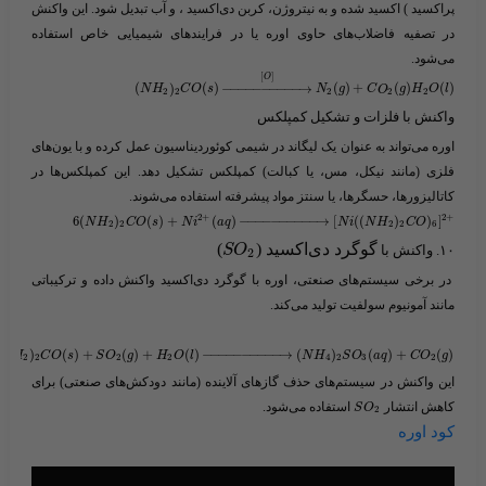
پراکسید ) اکسید شده و به نیتروژن، کربن دی‌اکسید ، و آب تبدیل شود. این واکنش
در تصفیه فاضلاب‌های حاوی اوره یا در فرایندهای شیمیایی خاص استفاده
می‌شود.
[
]
O
(
)
(
)
−
−
−
−
−
−
−
−
−
−
→
(
)
+
(
)
(
)
N
H
C
O
s
N
g
C
O
g
H
O
l
2
2
2
2
2
واکنش با فلزات و تشکیل کمپلکس
اوره می‌تواند به عنوان یک لیگاند در شیمی کوئوردیناسیون عمل کرده و با یون‌های
فلزی (مانند نیکل، مس، یا کبالت) کمپلکس تشکیل دهد. این کمپلکس‌ها در
کاتالیزورها، حسگرها، یا سنتز مواد پیشرفته استفاده می‌شوند.
2
+
2
+
6
(
)
(
)
+
(
)
−
−
−
−
−
−
−
−
−
−
→
[
(
(
)
)
]
N
H
C
O
s
N
i
a
q
N
i
N
H
C
O
2
2
2
2
6
گوگرد
دی‌اکسید (​
​)
۱۰.
واکنش با
O
S
2
در برخی سیستم‌های صنعتی، اوره با گوگرد دی‌اکسید واکنش داده و ترکیباتی
مانند آمونیوم سولفیت تولید می‌کند.
)
(
)
+
(
)
+
(
)
−
−
−
−
−
−
−
−
−
−
→
(
)
(
)
+
(
)
N
H
C
O
s
S
O
g
H
O
l
N
H
S
O
a
q
C
O
g
2
2
2
2
4
2
3
2
این واکنش در سیستم‌های حذف گازهای آلاینده (مانند دودکش‌های صنعتی) برای
کاهش انتشار ​
​ استفاده می‌شود.
S
O
2
کود اوره