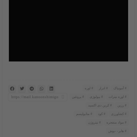
آمونیاک
ادرار
اوره
اوره نیترات
بیولوژی
پروتئین
رزین
کربن دی اکسید
کشاورزی
کود
متابولیسم
مواد منفجره
نیتروژن
هابر- -بوش