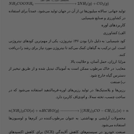
130
−
200
/
125
−
250
C
a
t
m
−
−
−
−
−
−
−
−
−
−
−
−
−
−
−
−
−
−
→
2
(
)
+
(
)
N
H
C
O
O
N
H
N
H
g
C
O
g
2
4
3
2
تولید جهانی
: سالانه میلیون‌ها تن از آن در جهان تولید می‌شود، عمدتاً برای استفاده
در کشاورزی و صنایع شیمیایی.
کاربردهای اوره
الف)
کشاورزی
کود شیمیایی
: به دلیل دارا بودن ۴۶٪ نیتروژن، یکی از مهم‌ترین
کودهای نیتروژنی
است. این ترکیب به گیاهان کمک می‌کند تا نیتروژن مورد نیاز برای رشد را دریافت
کنند.
مزایا
: ارزان، حمل آسان، و حلالیت بالا.
معایب
: در خاک مرطوب ممکن است به آمونیاک تبدیل شده و از طریق تبخیر از
دسترس گیاه خارج شود.
ب)
صنعت
رزین‌ها و پلاستیک‌ها
: در تولید رزین‌های اوره-فرمالدهید استفاده می‌شود که در
ساخت چسب، تخته سه‌لا، و ام‌دی‌اف کاربرد دارد.
(
)
(
)
+
(
)
−
−
−
−
−
−
−
−
→
[
(
)
−
)
]
(
)
+
n
N
H
C
O
s
n
H
C
H
O
g
N
H
C
O
C
H
s
n
H
2
2
2
2
2
2
n
محصولات آرایشی و بهداشتی
: به عنوان مرطوب‌کننده در کرم‌ها و لوسیون‌ها
استفاده می‌شود.
صنعت خودرو
: در سیستم‌های کاهش آلایندگی (SCR) برای کاهش اکسیدهای