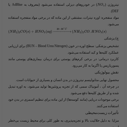
نیتروژن (​
​) در خودروهای دیزلی استفاده می‌شود (معروف به AdBlue یا
N
O
x
DEF).
مواد منفجره
: اوره نیترات، مشتقی از این ماده که در برخی مواد منفجره استفاده
می‌شود.
∘
20
−
30
C
(
)
(
)
+
(
)
−
−
−
−
−
−
−
−
→
(
)
.
(
)
N
H
C
O
s
H
N
O
a
q
N
H
C
O
H
N
O
s
2
2
3
2
2
3
ج)
پزشکی
تشخیص پزشکی
: سطح اوره در خون (BUN – Blood Urea Nitrogen) برای ارزیابی
عملکرد کلیه‌ها و کبد استفاده می‌شود.
کاربرد درمانی
: در برخی کرم‌های پوستی برای درمان بیماری‌های پوستی مانند
پسوریازیس یا اگزما به کار می‌رود.
نقش بیولوژیکی
محصول نهایی متابولیسم نیتروژن در بدن انسان و بسیاری از حیوانات است.
در چرخه آن ، آمونیاک سمی که از تجزیه پروتئین‌ها تولید می‌شود، به اوره تبدیل
شده و از طریق کلیه‌ها دفع می‌شود.
برخی موجودات دریایی (مانند کوسه‌ها) از این ماده برای تنظیم اسمزی در بدن خود
استفاده می‌کنند.
تأثیرات زیست‌محیطی
مزایا
: به دلیل حلالیت بالا و تجزیه‌پذیری، به طور کلی برای محیط زیست بی‌خطر