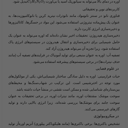
اوره در دمای بالا می‌تواند به سیانوریک اسید یا بی‌اورت ​
​تبدیل شود.
C
H
N
O
2
5
3
2
کاربردهای نوین و تحقیقاتی
فناوری نانو
: در سنتز نانومواد، مانند نانوذرات نیترید کربن یا نانوکامپوزیت‌ها، به
عنوان یک پیش‌ماده نیتروژنی استفاده می‌شود. این مواد در حسگرها، کاتالیزورها
و ذخیره‌سازی انرژی کاربرد دارند.
ذخیره‌سازی هیدروژن
: تحقیقات اخیر نشان داده‌اند که اوره می‌تواند به عنوان یک
حامل شیمیایی برای ذخیره‌سازی و انتقال هیدروژن در سیستم‌های انرژی پاک
استفاده شود، زیرا تجزیه آن می‌تواند هیدروژن آزاد کند.
تصفیه آب
: اوره به عنوان منبعی برای تولید آمونیاک در فرایندهای تصفیه آب (مانند
حذف نیترات‌ها) در برخی سیستم‌های پیشرفته استفاده می‌شود.
در علوم فضایی
حیات فرازمینی
: اوره به دلیل سادگی ساختار شیمیایی‌اش، یکی از مولکول‌های
مورد توجه در اخترشیمی است. این ترکیب در شهاب‌سنگ‌ها و محیط‌های
بین‌ستاره‌ای شناسایی شده و ممکن است نقشی در منشأ حیات داشته باشد.
سوخت موشک
: مشتقات اوره، مانند نیترات اوره، در برخی تحقیقات به عنوان
سوخت جامد برای موشک‌ها بررسی شده‌اند، زیرا انرژی بالایی دارند و تولید
گازهای غیرسمی می‌کنند.
در میکروبیولوژی
تشخیص باکتری‌ها
: برخی باکتری‌ها (مانند هلیکوباکتر پیلوری) آنزیم اوره‌آز تولید