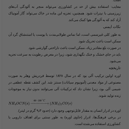
است.
معایب
: استفاده بیش از حد در کشاورزی می‌تواند منجر به آلودگی آب‌های
زیرزمینی با نیترات شود. همچنین، تجزیه این ماده در خاک می‌تواند گاز آمونیاک
آزاد کند که به آلودگی هوا کمک می‌کند.
نکات ایمنی
به طور کلی غیرسمی است، اما تماس طولانی‌مدت با پوست یا استنشاق گرد آن
ممکن است باعث تحریک شود.
در صورت بلع مقادیر زیاد، ممکن است باعث ناراحتی گوارشی شود.
باید در جای خشک و خنک نگهداری شود، زیرا در معرض رطوبت به سرعت تجزیه
می‌شود.
تاریخچه
اوره اولین ترکیب آلی بود که در سال ۱۸۲۸ توسط
فردریش وهلر
به صورت
مصنوعی از مواد معدنی (آمونیوم سیانات) سنتز شد. این کشف نقطه عطفی در
شیمی آلی بود، زیرا نشان داد که ترکیبات آلی می‌توانند بدون نیاز به موجودات
زنده تولید شوند.
∘
60
−
100
C
(
)
−
−
−
−
−
−
−
−
→
(
)
(
)
N
H
O
C
N
s
N
H
C
O
s
4
2
2
اوره در ادرار انسان به مقدار قابل‌توجهی وجود دارد (حدود ۹٫۳ گرم در لیتر).
در برخی فرهنگ‌ها، ادرار (حاوی اوره) به طور سنتی برای اهداف دارویی یا
کشاورزی استفاده می‌شده است.