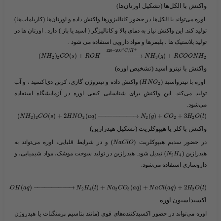
واکنش با الکل‌ها (تشکیل اورتان‌ها)
اوره می‌تواند با الکل‌ها در حضور کاتالیزورها واکنش داده و اورتان‌ها (کاربامات‌ها)
تولید کند. این واکنش نیاز به دمای بالا و کاتالیزگر ( اسید یا باز ) دارد . اورتان ها در
تولید پلاستیک ها ، پلیمرها و مواد دارویی استفاده می شود .
∘
+
120
−
200
/
C
H
(
)
(
)
+
−
−
−
−
−
−
−
−
−
−
→
(
)
+
N
H
C
O
s
R
O
H
N
H
g
R
C
O
O
N
H
2
2
3
2
واکنش با نیترو اسید (تشخیص اوره)
اوره با نیترواسید (​
​) واکنش داده و نیتروژن گازی، کربن دی‌اکسید ، و آب
H
N
O
2
تولید می‌کند. این واکنش برای شناسایی کیفی اوره در آزمایشگاه استفاده
می‌شود.
(
)
(
)
+
2
(
)
−
−
−
−
−
−
−
−
−
−
→
(
)
+
+
3
(
)
N
H
C
O
s
H
N
O
a
q
N
g
C
O
H
O
l
2
2
2
2
2
2
واکنش با کلر یا هیپوکلریت (تشکیل هیدرازین)
در حضور سدیم هیپوکلریت (​
​) و در شرایط قلیایی، اوره می‌تواند به
N
a
C
l
O
هیدرازین (​
​) تبدیل شود. هیدرازین در تولید سوخت موشک، مواد شیمیایی، و
N
H
2
4
داروسازی استفاده می‌شود.
2
(
)
−
−
−
−
−
−
−
−
−
−
→
(
)
+
(
)
+
(
)
+
2
(
)
N
a
O
H
a
q
N
H
l
N
a
C
O
a
q
N
a
C
l
a
q
H
O
l
2
4
2
3
2
اکسیداسیون اوره
اوره می‌تواند در حضور اکسیدکننده‌های قوی (مانند پتاسیم پرمنگنات یا هیدروژن