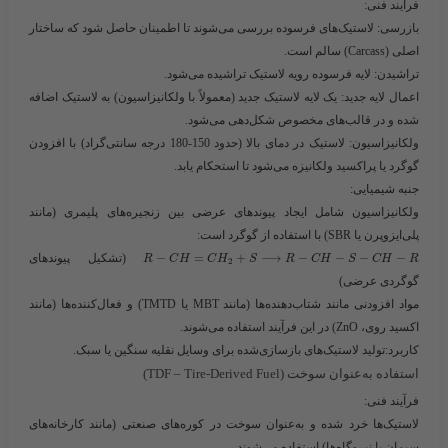
فرآیند فنی
:
بازرسی
: لاستیک‌های فرسوده بررسی می‌شوند تا اطمینان حاصل شود که ساختار
اصلی (Carcass) سالم است.
تراشیدن
: لایه فرسوده رویه لاستیک تراشیده می‌شود.
اعمال لایه جدید
: یک لایه لاستیک جدید (معمولاً با ولکانیزاسیون) به لاستیک اضافه
شده و در قالب‌های مخصوص شکل‌دهی می‌شود.
ولکانیزاسیون
: لاستیک در دمای بالا (حدود 150-180 درجه سانتی‌گراد) با افزودن
گوگرد یا پراکسید ولکانیزه می‌شود تا استحکام یابد.
جنبه شیمیایی
:
ولکانیزاسیون شامل ایجاد پیوندهای عرضی بین زنجیره‌های پلیمری (مانند
پلی‌ایزوپرن یا SBR) با استفاده از گوگرد است:
−
−
−
−
⟶
+
=
−
​ (تشکیل پیوندهای
R
C
H
C
H
S
R
C
H
S
C
H
R
2
گوگردی عرضی)
مواد افزودنی مانند شتاب‌دهنده‌ها (مانند MBT یا TMTD) و فعال‌کننده‌ها (مانند
اکسید روی، ZnO) در این فرآیند استفاده می‌شوند.
کاربرد
:تولید لاستیک‌های بازسازی‌شده برای وسایل نقلیه سنگین یا سبک.
استفاده به‌عنوان سوخت (TDF – Tire-Derived Fuel)
فرآیند فنی
:
لاستیک‌ها خرد شده و به‌عنوان سوخت در کوره‌های صنعتی (مانند کارخانه‌های
سیمان یا نیروگاه‌ها) استفاده می‌شوند.