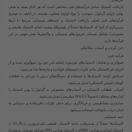
کارآمدتر.
بازیافت لاستیک شامل فرآیندهای فنی مختلفی است که هر کدام بسته به هدف
نهایی (تولید گرانول، سوخت، یا مواد اولیه) متفاوت هستند. در ادامه، به توضیح
فرآیندهای فنی اصلی بازیافت لاستیک و جنبه‌های شیمیایی مرتبط با آن‌ها
می‌پردازم. از آنجا که لاستیک‌ها عمدتاً از پلیمرهای پیچیده (مانند لاستیک طبیعی و
مصنوعی) تشکیل شده‌اند، فرمول‌های شیمیایی و واکنش‌ها نقش مهمی در این
فرآیندها دارند.
خرد کردن و آسیاب مکانیکی
فرآیند فنی
:
جمع‌آوری و تفکیک
: لاستیک‌های فرسوده (مانند تایر خودرو) جمع‌آوری شده و از
اجزای غیرلاستیکی مانند فلزات (سیم‌های فولادی) و پارچه‌ها جدا می‌شوند.
خردایش اولیه
: لاستیک‌ها با استفاده از دستگاه‌های برش یا خردکن به قطعات
کوچک (چیپس لاستیکی) تبدیل می‌شوند.
آسیاب
: قطعات لاستیکی در آسیاب‌های مخصوص به گرانول یا پودر لاستیک با
اندازه‌های مختلف (معمولاً 0.1 تا 10 میلی‌متر) تبدیل می‌شوند.
جداسازی مغناطیسی و غربالگری
: برای حذف فلزات باقی‌مانده و دستیابی به
اندازه ذرات یکنواخت استفاده می‌شود.
جنبه شیمیایی
:
لاستیک‌ها عمدتاً از پلیمرهایی مانند لاستیک طبیعی (پلی‌ایزوپرن،​
)
(
​ )،
C
H
5
8
n
لاستیک استایرن-بوتادین (SBR)، و لاستیک بوتادین (BR) تشکیل شده‌اند، به همراه