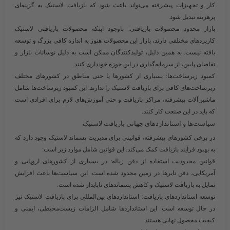
کار و تجهیزات پیشرفته می‌تواند باعث شود که بازیافت لاستیک به گزینه‌ای
پرهزینه تبدیل شود.
بازار محدود محصولات بازیافتی:
باوجود اینکه محصولات بازیافتی لاستیک
کاربردهای مختلفی دارند، بازار این محصولات هنوز به اندازه کافی بزرگ و توسعه
یافته نیست. به همین دلیل، تولیدکنندگان ممکن است به دلیل نوسانات بازار و
تقاضای پایین، از سرمایه‌گذاری در این حوزه خودداری کنند.
کمبود زیرساخت‌ها:
بسیاری از کشورها یا حتی مناطق در کشورهای مختلف
زیرساخت‌های کافی برای بازیافت لاستیک را ندارند. این کمبود زیرساخت‌ها شامل
ماشین‌آلات پیشرفته، مراکز بازیافت و حتی آموزش‌های لازم برای افرادی است
که باید در این صنعت کار کنند.
سیاست‌ها و استانداردهای جهانی بازیافت لاستیک
در برخی کشورهای پیشرفته، قوانینی برای مدیریت پسماند لاستیک وجود دارد که
به بهبود فرآیند بازیافت کمک می‌کند. این قوانین شامل موارد زیر است:
قوانین محدودیت استفاده از دفن زباله:
در بسیاری از کشورهای اروپایی و
آمریکایی، دفن تایرها در زمین محدود شده است. این سیاست‌ها باعث افزایش
تمایل به بازیافت لاستیک و کاهش پسماندهای ناپایدار شده است.
توسعه استانداردهای بازیافت:
استانداردهای بین‌المللی برای بازیافت لاستیک نیز
در حال توسعه است. این استانداردها شامل الزامات زیست‌محیطی، ایمنی و
کیفیت محصول نهایی هستند.