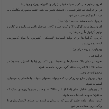
افزودنی‌هایی مثل کربن سیاه، گوگرد (برای ولکانیزاسیون)، و روغن‌ها
در این فرآیند، ساختار شیمیایی لاستیک تغییر نمی‌کند؛ فقط به‌صورت مکانیکی به
ذرات کوچک‌تر تجزیه می‌شود.
فرمول کلی لاستیک طبیعی:​
)
(
C
H
5
8
n
افزودنی‌ها مانند گوگرد (S) و کربن سیاه (C) در ساختار باقی می‌مانند و بر کاربرد
نهایی گرانول تأثیر می‌گذارند.
کاربرد
: گرانول‌ها برای تولید آسفالت لاستیکی، کفپوش، یا مواد کامپوزیتی
استفاده می‌شوند.
پیرولیز (تجزیه حرارتی)
فرآیند فنی
:
تجزیه در دمای بالا
: لاستیک‌ها در محیط بدون اکسیژن (یا با اکسیژن محدود) در
دمای 400 تا 800 درجه سانتی‌گراد حرارت داده می‌شوند.
محصولات خروجی
:
روغن پیرولیز
: مایع هیدروکربنی که می‌تواند به‌عنوان سوخت یا ماده اولیه شیمیایی
استفاده شود.
گاز پیرولیز
: شامل متان (CH4)، اتان (C2H6)، و سایر هیدروکربن‌های سبک که
به‌عنوان سوخت استفاده می‌شوند.
کربن سیاه
: ماده جامد کربنی که به‌عنوان پرکننده در صنایع لاستیک‌سازی یا
رنگ‌سازی استفاده می‌شود.