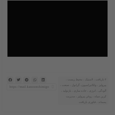
بازیافت ، لاستیک ، محیط زیست ،
پیرولیز ، ولکانیزاسیون، گرانول ، صنعت ،
آلودگی ، انرژی ، جاده سازی ، بازتولید ،
کربن سیاه ، روغن پیرولیز ، مدیریت
پسماند ، فناوری بازیافت