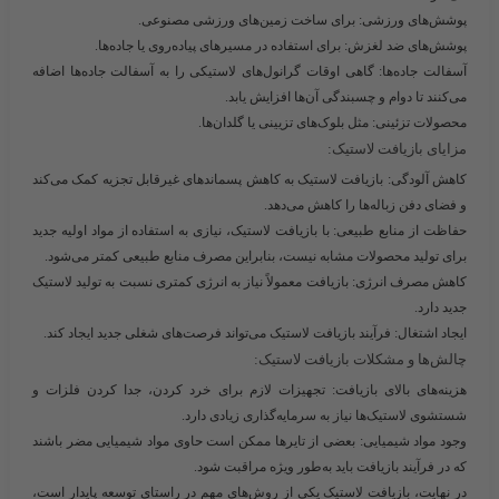
پوشش‌های ورزشی:
برای ساخت زمین‌های ورزشی مصنوعی.
پوشش‌های ضد لغزش:
برای استفاده در مسیرهای پیاده‌روی یا جاده‌ها.
آسفالت جاده‌ها:
گاهی اوقات گرانول‌های لاستیکی را به آسفالت جاده‌ها اضافه
می‌کنند تا دوام و چسبندگی آن‌ها افزایش یابد.
محصولات تزئینی:
مثل بلوک‌های تزیینی یا گلدان‌ها.
مزایای بازیافت لاستیک:
کاهش آلودگی:
بازیافت لاستیک به کاهش پسماندهای غیرقابل تجزیه کمک می‌کند
و فضای دفن زباله‌ها را کاهش می‌دهد.
حفاظت از منابع طبیعی:
با بازیافت لاستیک، نیازی به استفاده از مواد اولیه جدید
برای تولید محصولات مشابه نیست، بنابراین مصرف منابع طبیعی کمتر می‌شود.
کاهش مصرف انرژی:
بازیافت معمولاً نیاز به انرژی کمتری نسبت به تولید لاستیک
جدید دارد.
ایجاد اشتغال:
فرآیند بازیافت لاستیک می‌تواند فرصت‌های شغلی جدید ایجاد کند.
چالش‌ها و مشکلات بازیافت لاستیک:
هزینه‌های بالای بازیافت:
تجهیزات لازم برای خرد کردن، جدا کردن فلزات و
شستشوی لاستیک‌ها نیاز به سرمایه‌گذاری زیادی دارد.
وجود مواد شیمیایی:
بعضی از تایرها ممکن است حاوی مواد شیمیایی مضر باشند
که در فرآیند بازیافت باید به‌طور ویژه مراقبت شود.
در نهایت، بازیافت لاستیک یکی از روش‌های مهم در راستای توسعه پایدار است،