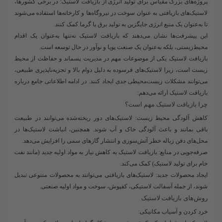
پروژه‌های بزرگ مقیاس برای تولید انرژی از بازیافت لاستیک:
در برخی کشورها،
لاستیک‌های بازیافتی به عنوان سوخت در نیروگاه‌ها و کارخانه‌ها استفاده می‌شوند
تا به‌عنوان یک منبع انرژی جایگزین به تولید برق یا گرما کمک کنند.
این پیشرفت‌ها نشان می‌دهند که بازیافت لاستیک نه‌تنها به‌عنوان یک اقدام
محیط‌زیستی، بلکه به‌عنوان یک صنعت پویا و نوآور در حال توسعه است.
بازیافت لاستیک یکی از موضوعات مهم در مدیریت پسماند و حفاظت از محیط
زیست است، زیرا لاستیک‌های فرسوده به دلیل دوام بالا و تجزیه‌ناپذیری طبیعی،
می‌توانند مشکلات زیست‌محیطی جدی ایجاد کنند. در ادامه اطلاعاتی جامع درباره
بازیافت لاستیک ارائه می‌دهم:
چرا بازیافت لاستیک مهم است؟
کاهش آلودگی محیط زیست
: لاستیک‌های دور ریخته‌شده می‌توانند در طبیعت
باقی بمانند و باعث آلودگی خاک و آب شوند. همچنین، انباشت لاستیک‌ها در
محل‌های دفن زباله خطر آتش‌سوزی و انتشار گازهای سمی را افزایش می‌دهد.
صرفه‌جویی در منابع
: بازیافت لاستیک به کاهش نیاز به مواد اولیه جدید (مانند نفت
خام برای تولید لاستیک) کمک می‌کند.
ایجاد محصولات جدید
: لاستیک‌های بازیافتی می‌توانند به محصولات متنوعی تبدیل
شوند، از جمله آسفالت لاستیکی، کفپوش، سوخت و مواد اولیه صنعتی.
روش‌های بازیافت لاستیک
خرد کردن و آسیاب مکانیکی
: