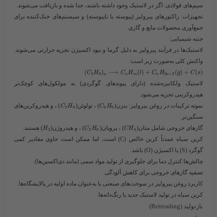
سیم‌های فولادی
: اگر در لاستیک وجود داشته باشند، جدا شده و بازیافت می‌شوند.
تجهیزات
: راکتورهای پیرولیز (پیوسته یا ناپیوسته) و سیستم‌های خنک‌کننده برای
جمع‌آوری محصولات مایع و گازی.
جنبه شیمیایی
:
لاستیک‌ها در فرآیند پیرولیز به دلیل گرما و نبود اکسیژن تجزیه حرارتی می‌شوند.
واکنش کلی به‌صورت زیر است:
(
)
⟶
(
)
+
(
)
+
(
)
C
H
C
H
l
C
H
g
C
s
5
8
2
+
2
n
n
m
n
n
لاستیک ولکانیزه‌شده (دارای پیوندهای گوگردی) به مولکول‌های کوچک‌تر
هیدروکربنی تجزیه می‌شود.
نمونه ترکیبات در روغن پیرولیز: بنزن(​
​) ، تولوئن(​
​) ، و هیدروکربن‌های
C
H
C
H
7
8
6
6
سنگین‌تر.
گازهای خروجی شامل متان(​
​) ، پروپان(​
​) ، و هیدروژن(​
​) هستند.
H
C
H
C
H
2
3
8
4
کربن سیاه عمدتاً کربن خالص (C) است، اما ممکن است حاوی مقادیر کمی
گوگرد (S) یا اکسیژن (O) باشد.
چالش‌ها
:کنترل دما برای جلوگیری از تولید مواد سمی (مانند دی‌اکسین‌ها).
تصفیه گازهای خروجی برای کاهش آلودگی.
کاربرد
:روغن پیرولیز در سوخت‌های صنعتی یا به‌عنوان ماده اولیه در پالایشگاه‌ها.
کربن سیاه در تولید لاستیک جدید یا رنگ‌دانه‌ها.
بازتولید (Retreading)