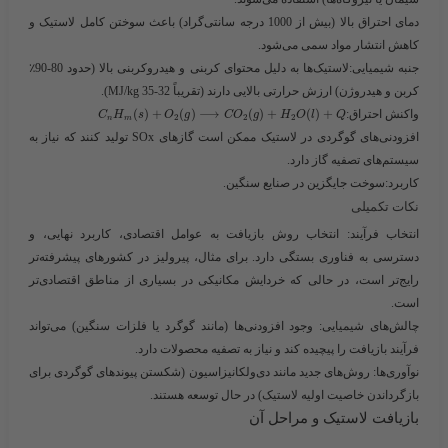
دمای احتراق بالا (بیش از 1000 درجه سانتی‌گراد) باعث سوختن کامل لاستیک و
کاهش انتشار مواد سمی می‌شود.
جنبه شیمیایی
:لاستیک‌ها به دلیل محتوای کربنی و هیدروکربنی بالا (حدود 80-90٪
کربن و هیدروژن) ارزش حرارتی بالایی دارند (تقریباً 32-35 MJ/kg).
واکنش احتراق:​
+
)
(
+
)
(
⟶
)
(
+
)
(
C
H
s
O
g
C
O
g
H
O
l
Q
2
2
2
n
m
افزودنی‌های گوگردی در لاستیک ممکن است گازهای SOx تولید کنند که نیاز به
سیستم‌های تصفیه گاز دارد.
کاربرد
:سوخت جایگزین در صنایع سنگین.
نکات تکمیلی
انتخاب فرآیند
: انتخاب روش بازیافت به عوامل اقتصادی، کاربرد نهایی، و
دسترسی به فناوری بستگی دارد. برای مثال، پیرولیز در کشورهای پیشرفته‌تر
رایج‌تر است، در حالی که خردایش مکانیکی در بسیاری از مناطق اقتصادی‌تر
است.
چالش‌های شیمیایی
: وجود افزودنی‌ها (مانند گوگرد یا فلزات سنگین) می‌تواند
فرآیند بازیافت را پیچیده کند و نیاز به تصفیه محصولات دارد.
نوآوری‌ها
: روش‌های جدید مانند
دی‌ولکانیزاسیون
(شکستن پیوندهای گوگردی برای
بازگرداندن خاصیت اولیه لاستیک) در حال توسعه هستند.
بازیافت لاستیک و مراحل آن