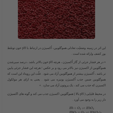
این اثر در زمینه وضعیّت تعادلی هموگلوبین- اُکسیژن در ارتباط با pH خون توسّط
بور کشف وارائه شده است .
« در هر فشار جزئی از گاز اُکسیژن ، هرچه pH خون بالاتر باشد ، درصد سیرشدن
هموگلوبین از اکسیژن نیز بالاتر می رود و بر عکس ؛ هرچه این فشار جزئی پایین
تر باشد ، اُکسیژن بیشتر از هموگلوبین آزاد می شود . علّت این رویداد این است که
هموگلوبین ضمن جذب اُکسیژن یونیزه می شود . یعنی به ازای هر مولکول
اکسیزن که جذب می کند ، یک پروتون آزاد می سازد . »
اکسیژن
در محیط قلیایی ( pH بالا ) هموگلوبین اکسیژن جذب می کند و گونه های
دار زیر را به وجود می آورد .
⇌
+
H
b
O
H
b
O
2
2
⇌
+
(
)
H
b
O
O
H
b
O