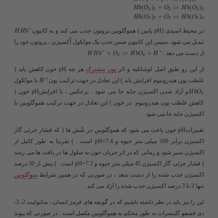
2
2
2
2
⇌
(
)
+
(
)
H
b
O
O
H
b
O
2
2
2
2
3
⇌
(
)
+
(
)
H
b
O
O
H
b
O
2
3
2
2
4
+
در محیط اسیدی (pH پایین ) هموگلوبین پروتون جذب می کند و به کاتیون​
H
H
b
تبدیل می شود .سپس این کاتیون ضمن جذب یک مولکول اُکسیژن ، پروتون خود را
⇌
+
+
از دست می دهد :​
+
+
H
H
b
O
H
b
O
H
2
2
از این رو طبق اصل لوشاتلیه و اثر
یون مشترک
هر چه pH خون کاهش یابد (
+
غلظت یون هیدرونیوم افزایش یابد ) این تعادل در جهت ترکیب یون
با مولکول​
H
​و آزاد شدن اکسیژن جابه جا می شود . برعکس ، با افزایشpH خون (
H
b
O
2
کاهش غلظت یون هیدرونیوم در خون ) این تعادل در جهت ترکیب هموگلوبین با
اکسیژن جابه جا می شود .
تغییراتpH خون باعث می شود که هموگلوبین در شُش ها ( که فشار جرئی گاز
اکسیزن برابر 100 میلی متر جیوه و pH=7.4 است . ) تقریبا به طور کامل از
اکسیژن سیر شود و زمانی که در اثر جریان خون به سلول ها در بافت ها می رسد
( فشار جزئی گاز اکسیژن 45 میلی متر جیوه و pH=7.2 است . ) بیش از 30 درصد
اکسیژن جذب شده را از دست بدهد ، در صورتی که در همین شرایط
میوگلوبین
تنها 2 تا 3 درصد اکسیژن جذب شده را آزاد می کند .
این را نیز باید در نظر داشته باشیم که در گویچه های قرمز انسان ، متابولیت 2، 3-
دی فسفو گلیسرات به طور محکم به هموگلوبین متّصل است . در صورتی که پیوند