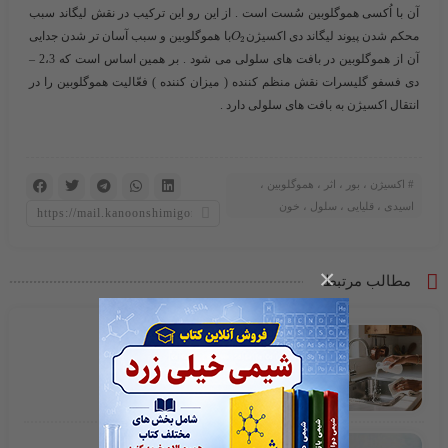
آن با اُکسی هموگلوبین سُست است . از این رو این ترکیب در نقش لیگاند سبب
محکم شدن پیوند لیگاند دی اکسیژن​
​با هموگلوبین و سبب آسان تر شدن جدایی
O
2
آن از هموگلوبین در بافت های سلولی می شود . بر همین اساس است که 2،3 –
دی فسفو گلیسرات نقش منظم کننده ( میزان کننده ) فعّالیت هموگلوبین را در
انتقال اکسیژن به بافت های سلولی دارد .
اکسیژن ، بور ، اثر ، هموگلوبین ،
اسیدی ، قلیایی ، سلول ، خون
×
مطالب مرتبط
جوش شیرین
وایتکس چیست ؟