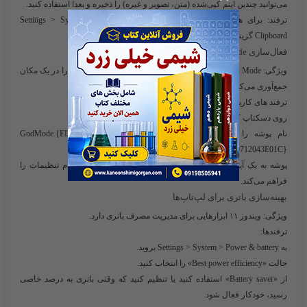
می‌توانید چندین آیتم کپی‌شده (متن، تصویر و غیره) را ذخیره و بعداً استفاده کنید.
ترفند:
برای همگام‌سازی کلیپ‌بورد بین دستگاه‌ها، در Settings > System >
Clipboard گزینه «Sync across devices» را فعال کنید.
فعال‌سازی God Mode
ویژگی:
God Mode یک پوشه مخفی است که تمام تنظیمات ویندوز را در یک مکان
جمع‌آوری می‌کند.
ترفند های کاربردی را چگونه فعال کنید:
روی دسکتاپ کلیک راست کرده و New > Folder را انتخاب کنید.
نام پوشه را به این تغییر دهید: GodMode.{ED7BA470-8E54-465E-825C-
99712043E01C}
پوشه به یک آیکون جدید تبدیل می‌شود که دسترسی سریع به تمام تنظیمات را
فراهم می‌کند.
بهینه‌سازی باتری برای لپ‌تاپ‌ها
ویژگی:
ویندوز ۱۱ ابزارهایی برای مدیریت مصرف باتری دارد.
ترفندها:
به Settings > System > Power & battery بروید.
حالت «Best power efficiency» را انتخاب کنید.
از «Battery saver» استفاده کنید یا تنظیم کنید که وقتی باتری به درصد خاصی
رسید، خودکار فعال شود.