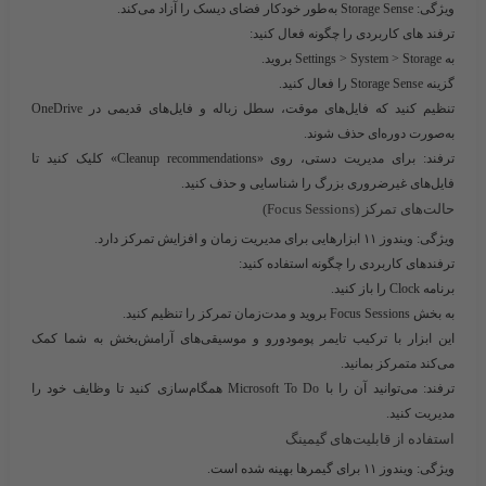
ویژگی:
Storage Sense به‌طور خودکار فضای دیسک را آزاد می‌کند.
ترفند های کاربردی را چگونه فعال کنید:
به Settings > System > Storage بروید.
گزینه Storage Sense را فعال کنید.
تنظیم کنید که فایل‌های موقت، سطل زباله و فایل‌های قدیمی در OneDrive
به‌صورت دوره‌ای حذف شوند.
ترفند:
برای مدیریت دستی، روی «Cleanup recommendations» کلیک کنید تا
فایل‌های غیرضروری بزرگ را شناسایی و حذف کنید.
حالت‌های تمرکز (Focus Sessions)
ویژگی:
ویندوز ۱۱ ابزارهایی برای مدیریت زمان و افزایش تمرکز دارد.
ترفندهای کاربردی را چگونه استفاده کنید:
برنامه Clock را باز کنید.
به بخش Focus Sessions بروید و مدت‌زمان تمرکز را تنظیم کنید.
این ابزار با ترکیب تایمر پومودورو و موسیقی‌های آرامش‌بخش به شما کمک
می‌کند متمرکز بمانید.
ترفند:
می‌توانید آن را با Microsoft To Do همگام‌سازی کنید تا وظایف خود را
مدیریت کنید.
استفاده از قابلیت‌های گیمینگ
ویژگی:
ویندوز ۱۱ برای گیمرها بهینه شده است.