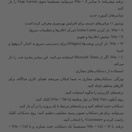
ترفند پیشرفته:
با میانبر Win + Z می‌توانید مستقیماً منوی Snap Layouts را باز
کنید.
میانبرهای کیبورد جدید
ویندوز ۱۱ میانبرهای جدیدی برای افزایش بهره‌وری معرفی کرده است:
Win + A: باز کردن Action Center (مرکز اعلان‌ها و تنظیمات سریع).
Win + N: نمایش اعلان‌ها و تقویم.
Win + W: باز کردن ویجت‌ها (Widgets) برای دسترسی سریع به اخبار، آب‌وهوا و
غیره.
Win + C: اگر از Microsoft Teams استفاده می‌کنید، این میانبر پنجره چت را باز
می‌کند.
استفاده از دسکتاپ‌های مجازی
ویژگی:
دسکتاپ‌های
مجازی به شما امکان می‌دهند فضای کاری جداگانه برای
کارهای مختلف ایجاد کنید.
ترفندهای کاربردی را چگونه استفاده کنید:
روی آیکون Task View در نوار وظیفه (یا Win + Tab) کلیک کنید.
دسکتاپ جدید اضافه کنید و برنامه‌های مرتبط با یک پروژه را در آن باز کنید.
می‌توانید برای هر دسکتاپ تصویر زمینه متفاوتی تنظیم کنید: روی دسکتاپ کلیک
راست کرده و «Customize» را انتخاب کنید.
ترفند:
با Win + Ctrl + D مستقیماً یک دسکتاپ جدید بسازید و با Win + Ctrl +