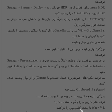
ترفندها:
Auto HDR
: برای فعال کردن HDR خودکار، به Settings > System > Display >
HDR بروید و «Auto HDR» را روشن کنید.
DirectStorage
: این قابلیت زمان بارگذاری بازی‌ها را کاهش می‌دهد (نیاز به
سخت‌افزار سازگار دارد).
Game Bar
: با Win + G می‌توانید Game Bar را باز کنید تا عملکرد سیستم را مانیتور
کنید یا گیم‌پلی را ضبط کنید.
شخصی‌سازی نوار وظیفه
ویژگی:
نوار وظیفه در ویندوز ۱۱ قابل تنظیم است.
ترفندها:
برای تغییر موقعیت نوار وظیفه (مثلاً به سمت چپ)، به Settings > Personalization
> Taskbar > Taskbar behaviors بروید و گزینه «Taskbar alignment» را به Left تغییر
دهید.
می‌توانید آیکون‌های غیرضروری (مثل جستجو یا Cortana) را از نوار وظیفه حذف
کنید.
استفاده از Clipboard پیشرفته
ویژگی:
تاریخچه کپی‌پیست در ویندوز ۱۱ بهبود یافته است.
ترفند های کاربردی را چگونه استفاده کنید:
با Win + V تاریخچه کلیپ‌بورد را باز کنید.
×