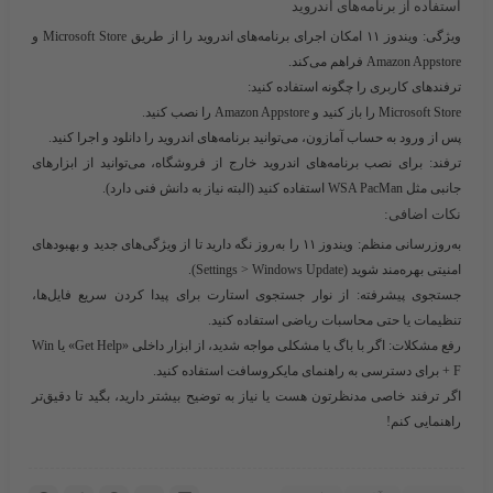
استفاده از برنامه‌های اندروید
ویژگی:
ویندوز ۱۱ امکان اجرای برنامه‌های اندروید را از طریق Microsoft Store و
Amazon Appstore فراهم می‌کند.
ترفندهای کاربری را چگونه استفاده کنید:
Microsoft Store را باز کنید و Amazon Appstore را نصب کنید.
پس از ورود به حساب آمازون، می‌توانید برنامه‌های اندروید را دانلود و اجرا کنید.
ترفند:
برای نصب برنامه‌های اندروید خارج از فروشگاه، می‌توانید از ابزارهای
جانبی مثل WSA PacMan استفاده کنید (البته نیاز به دانش فنی دارد).
نکات اضافی:
به‌روزرسانی منظم:
ویندوز ۱۱ را به‌روز نگه دارید تا از ویژگی‌های جدید و بهبودهای
امنیتی بهره‌مند شوید (Settings > Windows Update).
جستجوی پیشرفته:
از نوار جستجوی استارت برای پیدا کردن سریع فایل‌ها،
تنظیمات یا حتی محاسبات ریاضی استفاده کنید.
رفع مشکلات:
اگر با باگ یا مشکلی مواجه شدید، از ابزار داخلی «Get Help» یا Win
+ F برای دسترسی به راهنمای مایکروسافت استفاده کنید.
اگر ترفند خاصی مدنظرتون هست یا نیاز به توضیح بیشتر دارید، بگید تا دقیق‌تر
راهنمایی کنم!