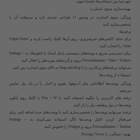
جهت‌نما بین دسکتاپ‌ها جابه‌جا شوید.
بهینه‌سازی منوی استارت
ویژگی:
منوی استارت در
ویندوز ۱۱
طراحی جدیدی دارد و می‌توانید آن را
شخصی‌سازی کنید.
ترفندها:
برای حذف کاشی‌های غیرضروری، روی آن‌ها کلیک راست کرده و «Unpin from
Start» را انتخاب کنید.
برای دسترسی سریع به پوشه‌های سیستمی (مثل اسناد یا دانلودها)، به Settings >
Personalization > Start > Folders بروید و گزینه‌های موردنظر را فعال کنید.
می‌توانید برنامه‌های پرکاربرد را با drag-and-drop به بالای منوی استارت پین کنید.
استفاده از ویجت‌ها
ویژگی:
ویجت‌ها اطلاعاتی مثل آب‌وهوا، تقویم و اخبار را در یک پنل نمایش
می‌دهند.
ترفند های کاربردی را چگونه استفاده کنید:
با Win + W یا کلیک روی آیکون
ویجت‌ها در نوار وظیفه، پنل را باز کنید.
ترفند:
می‌توانید ویجت‌ها را شخصی‌سازی کنید یا ویجت‌های جدید اضافه کنید. برای
غیرفعال کردن کامل ویجت‌ها (اگر استفاده نمی‌کنید)، به Settings >
Personalization > Taskbar بروید و Widgets را خاموش کنید.
بهبود عملکرد با Storage Sense