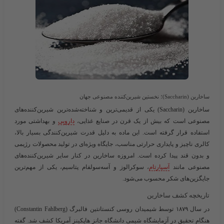
ساخارین (Saccharin)؛ نخستین شیرین‌کننده مصنوعی جهان
ساخارین (Saccharin) یکی از قدیمی‌ترین و شناخته‌شده‌ترین شیرین‌کننده‌های
مصنوعی است که بیش از یک قرن در صنایع غذایی،
دارویی
و بهداشتی مورد
استفاده قرار گرفته است. این ماده به دلیل قدرت شیرین‌کنندگی بسیار بالا،
کالری ناچیز و پایداری حرارتی مناسب، جایگاه ویژه‌ای در تولید محصولات رژیمی
و بدون قند پیدا کرده است. امروزه ساخارین در کنار سایر شیرین‌کننده‌های
مصنوعی مانند
آسپارتام
، سوکرالوز و آسه‌سولفام پتاسیم، یکی از مهم‌ترین
جایگزین‌های شکر محسوب می‌شود.
تاریخچه کشف ساخارین
در سال ۱۸۷۹ توسط شیمیدان روسی
کنستانتین فالبرگ
(Constantin Fahlberg)
هنگام تحقیق در آزمایشگاه شیمی دانشگاه جانز هاپکینز آمریکا کشف شد. گفته