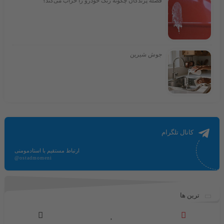
فضله پرندگان چگونه رنگ خودرو را خراب می‌کند؟
جوش شیرین
کانال تلگرام
ارتباط مستقیم با استادمومنی
@ostadmomeni
ترین ها