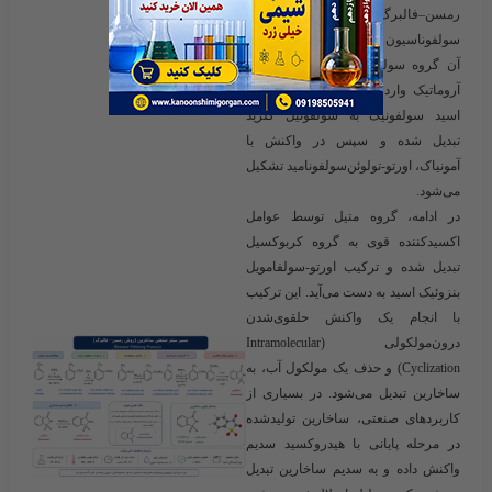
رمسن–فالبرگ نشان می‌دهد. فرآیند با
سولفوناسیون تولوئن
آغاز می‌شود که در
آن گروه سولفونیک (–SO₃H) به حلقه
آروماتیک وارد می‌شود. در مرحله بعد،
اسید سولفونیک به
سولفونیل کلرید
تبدیل شده و سپس در واکنش با
آمونیاک،
اورتو-تولوئن‌سولفونامید
تشکیل
می‌شود.
در ادامه، گروه متیل توسط عوامل
اکسیدکننده قوی به گروه کربوکسیل
تبدیل شده و ترکیب
اورتو-سولفامویل
بنزوئیک اسید
به دست می‌آید. این ترکیب
با انجام یک واکنش
حلقوی‌شدن
درون‌مولکولی (Intramolecular
Cyclization)
و حذف یک مولکول آب، به
ساخارین تبدیل می‌شود. در بسیاری از
کاربردهای صنعتی، ساخارین تولیدشده
در مرحله پایانی با هیدروکسید سدیم
واکنش داده و به
سدیم ساخارین
تبدیل