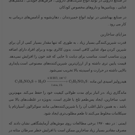
در
صنایع دارویی
در تولید انواع شربت‌های دارویی ، قرص‌های جویدنی ، مکمل‌های
غذایی ، ویتامین‌ها و داروهای مخصوص کودکان
در
صنایع بهداشتی
در تولید انواع خمیردندان ، دهان‌شویه و آدامس‌های درمانی به
کار می رود .
مزایای ساخارین
قدرت شیرین‌کنندگی بسیار زیاد ، به طوری که تنها مقدار بسیار کمی از آن برای
شیرین کردن مواد غذایی کافی است. بدون کالری بوده و برای افراد دارای اضافه
وزن مناسب است. مناسب برای دیابت تا جایی که قند خون را افزایش نمی‌دهد.
قیمت پایین تری داشته و از ارزان‌ترین شیرین‌کننده‌های مصنوعی است.پایداری
بالایی داشته در حرارت و اسیدیته بالا تخریب نمی‌شود.
∘
6
M
H
C
l
,
130
C
هیدرولیز اسیدی این ماده : ​
S
O
N
H
C
→
−
−
−
−
−
−
−
−
−
O
H
+
S
O
N
H
C
7
5
3
2
7
7
4
1
a
t
m
,
2
h
ماندگاری زیاد ،
در انبار برای مدت طولانی کیفیت خود را حفظ می‌کند. مهم‌ترین
عیب ساخارین، ایجاد
پس‌طعم تلخ یا فلزی
است، به‌ویژه در غلظت‌های بالا می
باشد ، به همین دلیل اغلب آن را با شیرین‌کننده‌هایی مانند سوکرالوز، آسپارتام یا
سیکلامات مخلوط می‌کنند تا طعم مطلوب‌تری ایجاد شود.
ایمنی :
در دهه ۱۹۷۰ برخی مطالعات روی موش‌های آزمایشگاهی نشان دادند که
مصرف مقادیر بسیار زیاد ساخارین ممکن است با افزایش خطر سرطان مثانه در