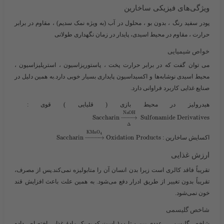
ویژگی‌های فیزیکی ساخارین
پودر سفید رنگ ، بدون بو ، محلول در آب (به ویژه نمک سدیم) ، مقاوم در برابر
حرارت ، مقاوم در محیط اسیدی، پایدار در زمان نگهداری طولانی
خواص شیمیایی
می توان گفت که در برابر حرارت پخت ، پاستوریزاسیون ، استریلیزاسیون ،
محیط اسیدی نوشابه‌ها و اکسیداسیون پایداری بسیار خوبی دارد.به همین دلیل در
صنایع غذایی کاربرد فراوانی دارد.
هیدرولیز در محیط بازی ( قلیایی ) قوی : ​
N
a
O
H
S
a
c
c
h
a
r
i
n
−
−
−
→
S
u
l
f
o
n
a
m
i
d
e
D
e
r
i
v
a
t
i
v
e
s
Δ
K
M
n
O
4
اکسایش ساخارین : ​
s
t
c
u
d
o
r
P
n
o
i
t
a
d
i
x
O
→
−
−
−
−
n
i
r
a
h
c
c
a
S
ارزش غذایی
تقریباً فاقد کالری است زیرا بدن انسان آن را متابولیزه نمی‌کند.پس از مصرف،
تقریباً بدون تغییر از طریق ادرار دفع می‌شود. به همین علت باعث افزایش قند
خون نمی‌شود.
شاخص گلیسمی
شاخص گلیسمی ،
عددی بین ۰ تا ۱۰۰ است که به یک مادهٔ غذایی اختصاص داده