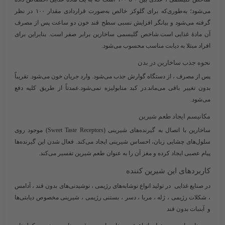
می‌شود؛ به‌طوری‌که برای گلوکز خالص به‌صورت قراردادی مقدار ۱۰۰ در نظر
گرفته می‌شود و بیانگر افزایش نسبی سطح قند خون دو ساعت پس از مصرف
آن مادهٔ غذایی است.
شاخص گلیسمی ساخارین برابر
صفر
است. بنابراین برای
افراد مبتلا به دیابت مناسب محسوب می‌شود.
نحوه جذب ساخارین در بدن
پس از مصرف ، از دستگاه گوارش جذب می‌شود. وارد جریان خون می‌شود. تقریباً
بدون تغییر باقی می‌ماند.در کبد متابولیزه نمی‌شود.عمدتاً از طریق کلیه دفع
می‌شود.
مکانیسم ایجاد طعم شیرین
ساخارین با اتصال به گیرنده‌های شیرینی (Sweet Taste Receptors) موجود روی
سلول‌های چشایی زبان، احساس شیرینی ایجاد می‌کند. فعال شدن این گیرنده‌ها
پیام عصبی ایجاد کرده و مغز آن را به عنوان طعم شیرین تفسیر می‌کند.
کاربردهای این شیرین کننده
در
صنایع غذایی
در تولید انواع نوشابه‌های رژیمی ، نوشیدنی‌های بدون قند ، آدامس
، شکلات رژیمی ، ژله ، مربا ، دسر ، بستنی رژیمی ، شیرینی مخصوص دیابتی‌ها
و آبنبات بدون قند