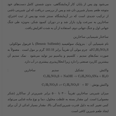
می‌شود وی پس از پایان کار آزمایشگاهی، بدون شستن کامل دست‌های خود
متوجه طعم بسیار شیرین نان شد و پس از بررسی دریافت که این شیرینی ناشی
از ترکیب جدیدی است که در آزمایشگاه سنتز شده بود.پس از ثبت اختراع،
ساخارین به سرعت وارد بازار شد و در دوران کمبود شکر، به‌ویژه طی جنگ
جهانی اول و جنگ جهانی دوم، استفاده از آن به شدت افزایش یافت.
ساختار شیمیایی ساخارین
نام شیمیایی آن : بنزوئیک سولفیمید (Benzoic Sulfimide) با فرمول مولکولی: ​​
S
O
N
H
C
​که جرم مولی آن تقریباً برابر 183.18 گرم بر مول است . معمولاً به
7
5
3
صورت نمک‌های سدیم ، کلسیم و پتاسیم نیز تولید می‌شود . نمک سدیم آن
بیشترین کاربرد صنعتی را دارد زیرا انحلال‌پذیری بیشتری در آب دارد.
واکنش تشکیل سدیم ساخارین :​
C
H
N
O
S
+
N
a
O
H
→
C
H
N
O
S
N
a
+
H
O
7
5
3
7
4
3
2
⇌
−
+
واکنش یونش : ​
H
+
S
O
N
H
C
S
O
N
H
C
7
5
3
7
4
3
میزان شیرینی
ساخارین تقریباً
۳۰۰ تا ۵۰۰ برابر شیرین‌تر از ساکارز (شکر
معمولی)
است. این مقدار بسته به غلظت محلول، دما و نوع ماده غذایی می‌تواند
کمی تغییر کند.به دلیل قدرت شیرین‌کنندگی بالا، مقدار بسیار اندکی از آن برای
ایجاد طعم شیرین کافی است.