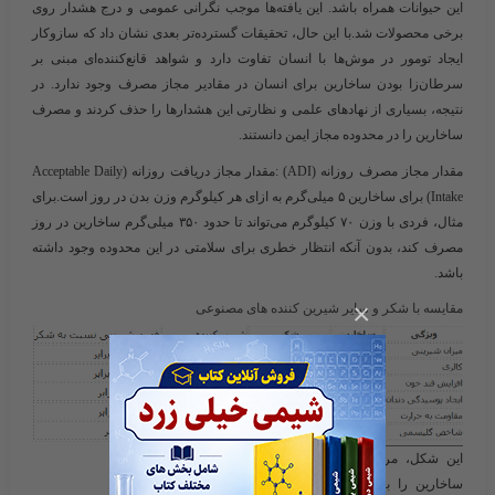
این حیوانات همراه باشد. این یافته‌ها موجب نگرانی عمومی و درج هشدار روی
برخی محصولات شد.با این حال، تحقیقات گسترده‌تر بعدی نشان داد که سازوکار
ایجاد تومور در موش‌ها با انسان تفاوت دارد و شواهد قانع‌کننده‌ای مبنی بر
سرطان‌زا بودن ساخارین برای انسان در مقادیر مجاز مصرف وجود ندارد. در
نتیجه، بسیاری از نهادهای علمی و نظارتی این هشدارها را حذف کردند و مصرف
ساخارین را در محدوده مجاز ایمن دانستند.
مقدار مجاز مصرف روزانه (ADI)
:مقدار مجاز دریافت روزانه (Acceptable Daily
Intake) برای ساخارین
۵ میلی‌گرم به ازای هر کیلوگرم وزن بدن در روز
است.برای
مثال، فردی با وزن ۷۰ کیلوگرم می‌تواند تا حدود ۳۵۰ میلی‌گرم ساخارین در روز
مصرف کند، بدون آنکه انتظار خطری برای سلامتی در این محدوده وجود داشته
باشد.
×
مقایسه با شکر و سایر شیرین کننده های مصنوعی
این شکل، مراحل اصلی تولید صنعتی
ساخارین را بر اساس روش کلاسیک