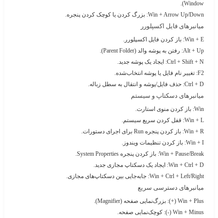
Window).
Win + Arrow Up/Down
: بزرگ کردن یا کوچک کردن پنجره.
میانبرهای فایل اکسپلورر
Win + E
: باز کردن فایل اکسپلورر.
Alt + Up
: رفتن به پوشه والد (Parent Folder).
Ctrl + Shift + N
: ایجاد یک پوشه جدید.
F2
: تغییر نام فایل یا پوشه انتخاب‌شده.
Ctrl + D
: حذف فایل/پوشه و انتقال به سطل زباله.
میانبرهای دسکتاپ و سیستم
Win
: باز کردن منوی استارت.
Win + L
: قفل کردن سریع سیستم.
Win + R
: باز کردن پنجره Run برای اجرای دستورات.
Win + I
: باز کردن تنظیمات ویندوز.
Win + Pause/Break
: باز کردن پنجره System Properties.
Win + Ctrl + D
: ایجاد یک دسکتاپ مجازی جدید.
Win + Ctrl + Left/Right
: جابه‌جایی بین دسکتاپ‌های مجازی.
میانبرهای دسترسی سریع
Win + Plus (+)
: بزرگ‌نمایی صفحه (Magnifier).
Win + Minus (-)
: کوچک‌نمایی صفحه.