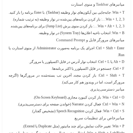
میانبرهای Taskbar و منوی استارت
Win + T
: جابه‌جایی بین آیکون‌های نوار وظیفه (Taskbar). با Enter برنامه را باز کنید.
Win + 1, 2, 3…
: باز کردن برنامه‌های پین‌شده در نوار وظیفه (به ترتیب شماره).
Win + Alt + 1, 2, 3…
: باز کردن منوی پرش (Jump List) برای برنامه‌های پین‌شده.
Win + B
: انتخاب ناحیه اعلان‌ها (System Tray) در نوار وظیفه.
میانبرهای مرورگر فایل و Command Prompt
Ctrl + Shift + Enter
: اجرای یک برنامه به‌صورت Administrator از منوی استارت یا
Run.
Alt + D
یا
Ctrl + L
: انتخاب نوار آدرس در فایل اکسپلورر یا مرورگر.
Ctrl + F
: جستجو در فایل اکسپلورر یا اکثر برنامه‌ها.
Ctrl + Shift + T
: باز کردن مجدد آخرین تب بسته‌شده در مرورگرها (اگرچه
مرورگر است، اما در ویندوز هم کار می‌کند).
میانبر دسترسی‌پذیری
Win + Ctrl + O
: باز کردن کیبورد مجازی (On-Screen Keyboard).
Ctrl + Win + N
: فعال کردن Narrator (خواندن صفحه برای دسترسی‌پذیری).
Win + Ctrl + S
: فعال کردن Speech Recognition (تشخیص گفتار).
میانبرخاص برای تنظیمات سریع
Win + P
: تغییر حالت نمایش برای چند مانیتور (مثل Duplicate یا Extend).