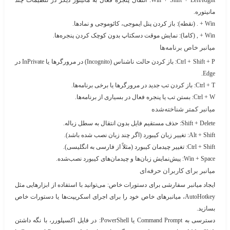
Win + Shift + Left/Right
: انتقال پنجره فعال به مانیتور دیگر در تنظیمات چند
مانیتوره.
Win + . (نقطه)
: باز کردن پنل ایموجی، کائوموجی و نمادها.
Win + , (کاما)
: نمایش موقت دسکتاپ بدون کوچک کردن پنجره‌ها.
میانبر خاص برنامه‌ها
Ctrl + Shift + P
: باز کردن حالت ناشناس (Incognito) در مرورگرها یا InPrivate در
Edge.
Ctrl + T
: باز کردن تب جدید در مرورگرها یا برخی برنامه‌ها.
Ctrl + W
: بستن تب یا پنجره فعال در بسیاری از برنامه‌ها.
میانبر کمتر شناخته‌شده
Shift + Delete
: حذف مستقیم فایل بدون انتقال به سطل زباله.
Alt + Shift
: تغییر زبان کیبورد (اگر چند زبان نصب شده باشد).
Ctrl + Shift
: تغییر چیدمان کیبورد (مثلاً از فارسی به انگلیسی).
Win + Space
: پیش‌نمایش زبان‌ها و چیدمان‌های کیبورد نصب‌شده.
میانبر برای کاربران حرفه‌ای
ایجاد میانبر سفارشی برای دستورات خاص
: می‌توانید با استفاده از ابزارهایی مثل
AutoHotkey، میانبرهای خاص خود را برای اجرای اسکریپت‌ها یا دستورات خاص
بسازید.
دسترسی به Command Prompt یا PowerShell
: در فایل اکسپلورر، با نگه داشتن