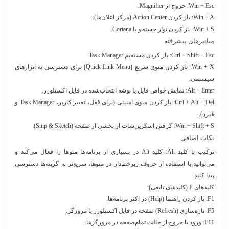
Win + Esc
: خروج از Magnifier.
Win + A
: باز کردن Action Center (مرکز اعلان‌ها).
Win + S
: باز کردن نوار جستجو یا Cortana.
میانبرهای پیشرفته
Ctrl + Shift + Esc
: باز کردن مستقیم Task Manager.
Win + X
: باز کردن منوی سریع (Quick Link Menu) برای دسترسی به ابزارهای
سیستمی.
Alt + Enter
: نمایش خواص فایل یا پوشه انتخاب‌شده در فایل اکسپلورر.
Ctrl + Alt + Del
: باز کردن منوی امنیتی (برای قفل، تغییر کاربر، Task Manager و
غیره).
Win + Shift + S
: گرفتن اسکرین‌شات از بخشی از صفحه (Snip & Sketch).
نکات اضافی
ترکیب با کلید Alt
: کلید Alt در بسیاری از برنامه‌ها منوها را فعال می‌کند و
می‌توانید با استفاده از حروف زیرخط‌دار در منوها، سریع‌تر به گزینه‌ها دسترسی
پیدا کنید.
کلیدهای F (کلیدهای تابعی)
:
F1
: باز کردن راهنما (Help) در اکثر برنامه‌ها.
F5
: تازه‌سازی (Refresh) صفحه در فایل اکسپلورر یا مرورگر.
F11
: ورود یا خروج از حالت تمام‌صفحه در مرورگرها.