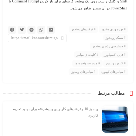
Shift و کلیک راست روی یک پوشه، گزینه‌ای برای باز کردن Command Prompt یا
PowerShell در آن مسیر ظاهر می‌شود.
بهره وری ویندوز
ترفندهای ویندوز
تسکبارویندوز
دسترسی پذیری ویندوز
فایل اکسپلورر
کلیدهای میانبر
کیبورد ویندوز
مدیریت پنجره ها
میانبرهای کیبورد
میانبرهای ویندوز
مطالب مرتبط
ویندوز 10 و ترفندهای کاربردی و پیشرفته برای بهبود تجربه
کاربری