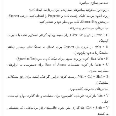
شخصی‌سازی میانبرها
در ویندوز می‌توانید میانبرهای سفارشی برای برنامه‌ها ایجاد کنید:
روی آیکون برنامه کلیک راست کنید و Properties را انتخاب کنید. در تب Shortcut،
در بخش Shortcut Key، کلید موردنظر خود را تنظیم کنید.
میانبرهای سیستمی پیشرفته
Win + G
: باز کردن Game Bar برای ضبط ویدئو، گرفتن اسکرین‌شات یا مدیریت
گیمینگ.
Win + K
: باز کردن پنل Connect برای اتصال به دستگاه‌های بی‌سیم (مانند
نمایشگر یا هدفون بلوتوثی).
Win + H
: فعال کردن ورودی صوتی برای دیکته کردن متن (Speech to Text).
Win + U
: باز کردن تنظیمات Ease of Access برای دسترسی به ابزارهای
دسترسی‌پذیری.
Win + Ctrl + Shift + B
: ریست کردن درایور گرافیک (مفید برای رفع مشکلات
نمایشگر).
میانبرهای مدیریت کلیپ‌بورد
Win + V
: باز کردن تاریخچه کلیپ‌بورد برای مشاهده و جای‌گذاری موارد کپی‌شده
قبلی.
Ctrl + Shift + V
: جای‌گذاری متن بدون قالب‌بندی (در برنامه‌هایی که پشتیبانی
می‌کنند).