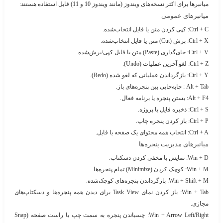
میانبرها برای اکثر نسخه‌های ویندوز (مانند ویندوز 10 و 11) قابل استفاده هستند:
میانبرهای عمومی
Ctrl + C: کپی کردن متن یا فایل انتخاب‌شده.
Ctrl + X: برش (Cut) متن یا فایل انتخاب‌شده.
Ctrl + V: جای‌گذاری (Paste) متن یا فایل کپی/برش‌شده.
Ctrl + Z: لغو آخرین عملیات (Undo).
Ctrl + Y: بازگرداندن عملیاتی که لغو شده (Redo).
Alt + Tab
: جابه‌جایی بین پنجره‌های باز.
Alt + F4
: بستن پنجره یا برنامه فعال.
Ctrl + S
: ذخیره فایل یا پروژه.
Ctrl + P
: باز کردن پنجره چاپ.
Ctrl + A
: انتخاب همه محتوای یک صفحه یا فایل.
میانبرهای مدیریت پنجره‌ها
Win + D
: نمایش یا مخفی کردن
دسکتاپ
.
Win + M
: کوچک کردن (Minimize) تمام پنجره‌ها.
Win + Shift + M
: بازگرداندن پنجره‌های کوچک‌شده.
Win + Tab
: باز کردن نمای Task View برای دیدن همه پنجره‌ها و دسکتاپ‌های
مجازی.
Win + Arrow Left/Right
: چسباندن پنجره به سمت چپ یا راست صفحه (Snap