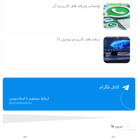
واتساپ وترفند های کاربردی آن
ترفند های کاربردی ویندوز 11
کانال تلگرام
ارتباط مستقیم با استادمومنی
@ostadmomeni
ترین ها