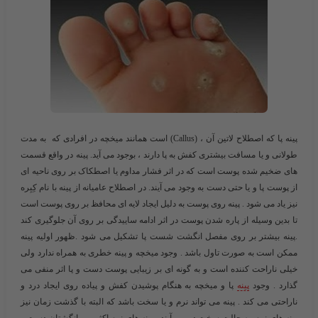
پینه پا
که اصطلاح لاتین آن ، (Callus) است همانند میخچه در افرادی که به مدت
طولانی و یا مسافت بیشتری کفش به پا دارند ، بوجود می آید. پینه در واقع قسمت
های ضخیم شده پوست است که در اثر فشار مداوم یا اصطکاک بر روی ناحیه ای
از پوست پا و یا حتی دست به وجود ‌می آیند. در اصطلاح عامیانه از پینه با نام کِبِره
نیز یاد می شود . پینه روی پوست به دلیل ایجاد لایه ای محافظ بر روی پوست است
تا بدین وسیله از پاره شدن پوست در اثر ادامه ساییدگی بر روی آن جلوگیری کند
.پینه بیشتر بر روی مفصل انگشت شست پا تشکیل می شود .ظهور اولیه پینه
ممکن است به صورت تاول باشد . وجود میخچه و پینه خطری به همراه ندارد ولی
خیلی ناراحت کننده است و به گونه ای بر زیبایی پوست دست و پا اثر منفی می
گذارد . وجود
پینه
پا و میخچه به هنگام پوشیدن کفش و پیاده روی ایجاد درد و
ناراحتی می کند . پینه می تواند نرم و یا سخت باشد که البته با گذشت زمان نیز