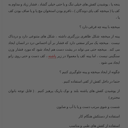
پنجه پا ، پوشیدن کفش های خیلی تنگ و یا حتی خیلی گشاد ، فشار زیاد و مداوم به
کف پا ( میخچه کف پای دوندگان ) ، نافرم بودن استخوان مچ پا و یا صاف بودن کف
پا ،
میخچه با پینه چه فرقی دارد ؟
پینه از میخچه شکل ظاهری بزرگتری داشته ، شکل های متنوعی دارد و دردناک
نیست . میخچه یک مرکز سفتی دارد که فشار بر آن احساس درد در انسان ایجاد
می کند . میخچه حتی می تواند در پشت دست هم ایجاد شود که مورد فشار وزن
سنگینی نیست ، اما پینه کف پا معمولا در زیر
پاشنه
، کف دست و حتی روی زانو
ایجاد می شود .
چگونه از ایجاد میخچه و پینه جلوگیری کنیم ؟
حتما در داخل کفش از کفی استفاده کنیم .
از پوشیدن کفش های پاشنه بلند و نوک باریک پرهیز کنیم . ( قابل توجه بانوان
محترم )
شست و شوی مرتب دست و پا با آب و صابون
استفاده از دستکش هنگام کار
استفاده از کفش های طبی و مناسب