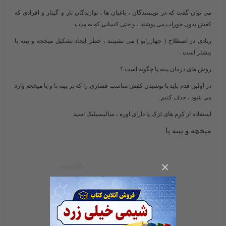
می توان گفت که در نویسندگان ، باغبان ها ، نوازندگان تار و گیتار و افرادی که
کفش بدون جوراب می پوشند ، و حتی کسانی که به مدت
زیادی در اصطلاح ( چهارزانو ) می نشینند ، خطر ایجاد تشکیل میخچه و پینه پا
بیشتر است .
روش های درمان پینه پا چگونه است ؟
در اولین قدم باید با پوشیدن کفش مناسب فشاری را که بر پینه پا و یا میخچه وارد
می شود ، حذف کنیم .
استفاده از کِرِم های تَرَک پا دارای اوره ، سالیسیلیک اسید
میخچه و پینه پا
×