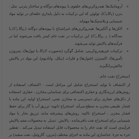
آروماتیک‌ها
: هیدروکربن‌های حلقوی با پیوندهای دوگانه و ساختار بنزنی. مثل :
بنزن
(​
)،
تولوئن
که این ترکیبات به دلیل پایداری حلقه‌ای در تولید مواد
C
H
6
6
شیمیایی و پلاستیک‌ها مهم‌اند.
الکن‌ها و آلکین‌ها
: هیدروکربن‌های غیراشباع با پیوندهای دوگانه (​
) یا
C
H
2
n
n
سه‌گانه (
​
). این ترکیبات در نفت خام کمتر یافت می‌شوند اما در
C
H
2
−
2
n
n
فرآیندهای پالایش تولید می‌شوند.
ترکیبات غیرهیدروکربنی
: شامل گوگرد (به‌صورت ​
​ یا
تیول‌ها
)، نیتروژن
H
S
2
(آمین‌ها)، اکسیژن (فنول‌ها) و فلزات (نیکل، وانادیوم). این مواد در پالایش
چالش‌برانگیزند.
استخراج نفت خام :
از اکتشاف تا تولید
استخراج شامل این مراحل است :
اکتشاف
: استفاده از
روش‌های لرزه‌نگاری و حفاری اکتشافی برای شناسایی مخازن ،
حفاری
: استفاده
از دکل‌های حفاری برای دسترسی به مخازن نفتی،
استخراج اولیه
: این ماده با
فشار طبیعی مخزن به سطح می‌آید.
استخراج ثانویه
: تزریق آب یا گاز برای حفظ
فشار مخزن ،
استخراج ثالثیه
: روش‌های پیشرفته مانند تزریق بخار یا مواد
شیمیایی برای استخراج نفت باقی‌مانده ،
پالایش : تبدیل به محصولات مفید
پالایش
فرآیندی است که نفت خام را به محصولات قابل استفاده تبدیل می‌کند ،
تقطیر
جزء به جزء
: جداسازی این ماده به اجزای مختلف (بنزین، گازوئیل، نفت سفید) بر