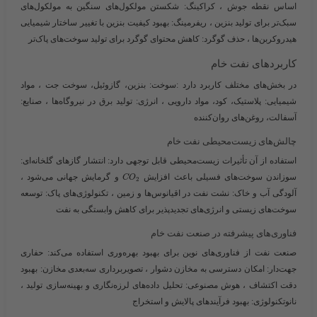
اساس نقطه جوش ،
کراکینگ
: شکستن مولکول‌های سنگین به مولکول‌های
سبک‌تر برای تولید بنزین ،
ریفرمینگ
: بهبود کیفیت بنزین با تغییر ساختار شیمیایی
هیدروکربن‌ها ،
حذف گوگرد
: کاهش محتوای گوگرد برای تولید سوخت‌های پاک‌تر
کاربردهای نفت خام
در بخش‌های مختلف کاربرد دارد :
سوخت
: بنزین، گازوئیل، سوخت جت ،
مواد
شیمیایی
: پلاستیک، کود، مواد دارویی ،
انرژی
: تولید برق در نیروگاه‌ها ،
صنایع
:
آسفالت، روغن‌های روان‌کننده
چالش‌های زیست‌محیطی نفت خام
استفاده از آن تأثیرات زیست‌محیطی قابل توجهی دارد:
انتشار گازهای گلخانه‌ای
:
سوزاندن سوخت‌های فسیلی باعث افزایش ​
​ و گرمایش جهانی می‌شود ،
C
O
2
آلودگی آب و خاک
: نشت نفت در اقیانوس‌ها و زمین ،
تکنولوژی‌های پاک
: توسعه
سوخت‌های زیستی و انرژی‌های تجدیدپذیر برای کاهش وابستگی به نفت
فناوری‌های پیشرفته در صنعت نفت خام
صنعت نفت از فناوری‌های نوین برای بهبود بهره‌وری استفاده می‌کند:
حفاری
جهت‌دار
: امکان دسترسی به مخازن دشوار ،
تصویربرداری سه‌بعدی مخازن
: بهبود
دقت اکتشاف ،
هوش مصنوعی
: تحلیل داده‌های لرزه‌نگاری و بهینه‌سازی تولید ،
نانوتکنولوژی
: بهبود فرآیندهای پالایش و استخراج