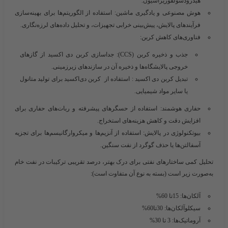
هیدرودسولفوریزاسیون.
هوش مصنوعی و یادگیری ماشین
: استفاده از الگوریتم‌ها برای بهینه‌سازی
فرآیندهای پالایش، پیش‌بینی خرابی تجهیزات، و تحلیل داده‌های لرزه‌نگاری.
فناوری‌های کاهش کربن
:
جذب و ذخیره کربن (CCS)
: جداسازی کربن دی اکسید از گازهای
خروجی پالایشگاه‌ها و ذخیره آن در سازندهای زیرزمینی.
تبدیل کربن دی اکسید
: استفاده از کربن دی‌اکسید برای تولید متانول
یا سایر مواد شیمیایی.
حفاری هوشمند
: استفاده از حسگرهای پیشرفته و ربات‌های حفاری برای
افزایش دقت و کاهش هزینه‌های استخراج.
بیوتکنولوژی در پالایش
: استفاده از آنزیم‌ها و میکروارگانیسم‌ها برای تجزیه
آسفالتن‌ها یا حذف گوگرد از نفت سنگین.
تحلیل کمی ساختارهای نفتی
برای درک بهتر، درصد تقریبی ترکیبات در نفت خام
به‌صورت زیر است (بسته به نوع آن متفاوت است):
آلکان‌ها: 15تا 60%
سیکلوآلکان‌ها: 30تا60%
آروماتیک‌ها: 3 تا 30%