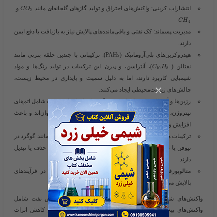
انتشارات کربنی
: واکنش‌های احتراق و تولید گازهای گلخانه‌ای مانند ​
و ​
C
O
2
C
H
4
مدیریت پسماند
: کک نفتی و باقی‌مانده‌های پالایش نیاز به بازیافت یا دفع ایمن
دارند.
هیدروکربن‌های پلی‌آروماتیک (PAHs)
: ترکیباتی با چندین حلقه بنزنی مانند
نفتالن (
​
)، آنتراسن، و پیرن. این ترکیبات در تولید رنگ‌ها و مواد
C
H
10
8
شیمیایی کاربرد دارند، اما به دلیل سمیت و پایداری در محیط زیست،
×
چالش‌های زیست‌محیطی ایجاد می‌کنند.
رزین‌ها و آسفالتن‌ها
: مولکول‌های سنگین با ساختارهای پیچیده شامل اتم‌های
نیتروژن، گوگرد و اکسیژن. آسفالتن‌ها در نفت سنگین فراوان‌اند و باعث
افزایش ویسکوزیته می‌شوند.
ترکیبات هتروسیکلیک
: شامل حلقه‌هایی با اتم‌های غیرکربنی (مانند گوگرد در
تیوفن
یا نیتروژن در پیریدین). این ترکیبات در پالایش نیاز به حذف یا تبدیل
دارند.
متالوپورفیرین‌ها
: ترکیبات حاوی فلزات (نیکل، وانادیوم) که در فرآیندهای
پالایش می‌توانند کاتالیزورها را غیرفعال کنند.
واکنش‌های شیمیایی پیشرفته در پالایش نفت
فرآیندهای پالایش نفت شامل
واکنش‌های پیچیده‌ای است که برای تولید محصولات باکیفیت و کاهش اثرات