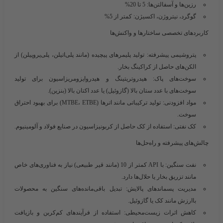
رزین‌ها و آسفالتن‌ها: 5 تا 20%
گوگرد، نیتروژن، اکسیژن: کمتر از 5%
کاربردهای تخصصی ساختارها و واکنش‌ها
پتروشیمی پیشرفته
: تولید پلیمرهای پیچیده (مانند پلی‌اتیلن، پلی‌پروپیلن) از
الکن‌های حاصل از کراکینگ بخار.
سوخت‌های پاک
: هیدروتریتینگ و هیدروایزومریزاسیون برای تولید
سوخت‌های با عدد ستان بالا (گازوئیل) یا عدد اکتان بالا (بنزین).
مواد افزودنی
: تولید ترکیباتی مانند اترها (MTBE، ETBE) برای بهبود احتراق
سوخت.
کک نفتی
: استفاده از کک حاصل از کربونیزاسیون در صنایع فولاد و آلومینیوم.
چالش‌های پیشرفته و راه‌حل‌ها
نفت سنگین
: با API کمتر از 10 (مانند قیر طبیعی) نیاز به فناوری‌های خاص
مانند تزریق بخار یا حلال‌ها دارد.
مدیریت پسماندهای پالایش
: تبدیل باقی‌مانده‌های سنگین به محصولات
باارزش مانند کک یا گازوئیل.
کاهش اثرات زیست‌محیطی
: استفاده از فرآیندهای کم‌کربن و بازیافت