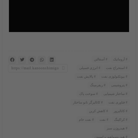
آروماتیک
آسفالتن
استخراج نفت
انرژی فسیلی
بیوتکنولوژی نفت
پالایش نفت
پتروشیمی
ریفرمینگ
ساختار شیمیایی
سوخت پاک
فناوری نفت
کاتالیزگر نانو ساختار
کاتالیزور
کاهش کربن
کراکینگ
نفت
نفت خام
هیدروژن سبز
هیدروسولفوریزاسیون