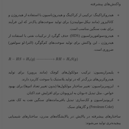
واکنش‌های پیشرفته
هیدروکراکینگ
: ترکیبی از کراکینگ و هیدروژناسیون با استفاده از هیدروژن و
کاتالیزور (مانند نیکل-مولیبدن) برای تولید سوخت‌های پاک‌تر که این فرآیند
برای نفت سنگین مناسب است.
هیدرودسولفوریزاسیون (HDS)
: حذف گوگرد از ترکیبات نفتی با استفاده از
هیدروژن ، این واکنش برای تولید سوخت‌های کم‌گوگرد (الترا-لو سولفور)
ضروری است.
−
+
(
)
−
−
−
−
−
−
−
−
→
+
(
)
R
H
S
H
g
R
H
H
S
g
2
2
پلیمرازیسیون
: ترکیب مولکول‌های کوچک (مانند پروپن) برای تولید
هیدروکربن‌های بزرگ‌تر که در تولید پلاستیک یا سوخت کاربرد دارند.
ایزومریزاسیون
: تغییر ساختار مولکول‌ها (بدون تغییر تعداد اتم‌ها) برای بهبود
خواص ، مثل تبدیل n-بوتان به ایزوبوتان برای افزایش عدد اکتان.
کربونیزاسیون و کک‌سازی
: تبدیل باقی‌مانده‌های سنگین نفت به کک نفتی
(Petroleum Coke) و گازهای سبک.
ساختارهای پیشرفته در پالایش :
در پالایشگاه‌های مدرن، ساختارهای شیمیایی
پیچیده‌تری تولید می‌شوند: