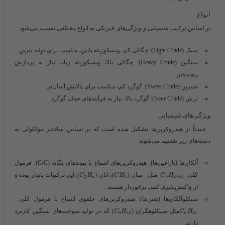
انواع
بر اساس ترکیب شیمیایی و ویژگی‌های فیزیکی به انواع مختلفی تقسیم می‌شود :
سبک (Light Crude)
: چگالی کم، ویسکوزیته پایین، مناسب برای تولید بنزین.
سنگین (Heavy Crude)
: چگالی بالا، ویسکوزیته زیاد، نیاز به پردازش
پیچیده‌تر.
شیرین (Sweet Crude)
: گوگرد کم، مناسب برای پالایش آسان‌تر.
ترش (Sour Crude)
: گوگرد بالا، نیاز به فرآیندهای حذف گوگرد.
ویژگی‌های شیمیایی
عمدتاً از هیدروکربن‌ها تشکیل شده است که بر اساس ساختار مولکولی به
دسته‌های زیر تقسیم می‌شوند:
آلکان‌ها (پارافین‌ها)
: هیدروکربن‌های اشباع با پیوندهای یگانه (C-C). فرمول
کلی:
مثل : متان (​
)، اتان (​
​). این ترکیبات پایدار بوده و
C
H
C
H
C
H
2
6
4
2
+
2
n
n
از واکنش‌پذیری کمی برخوردار هستند .
سیکلوآلکان‌ها (نفتن‌ها)
: هیدروکربن‌های حلقوی اشباع با فرمول کلی: ​
​مثل سیکلوهگزان (​
) که در تولید سوخت‌های سنگین کاربرد
C
H
C
H
6
12
2
n
n
دارند.