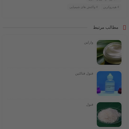
هیدروکربن
واکنش های شیمیایی
مطالب مرتبط
وازلین
فنول فتالئین
فنول