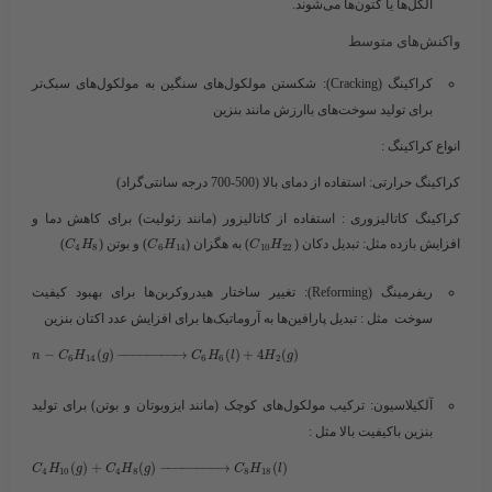
الکل‌ها یا کتون‌ها می‌شوند.
واکنش‌های متوسط
کراکینگ (Cracking)
: شکستن مولکول‌های سنگین به مولکول‌های سبک‌تر
برای تولید سوخت‌های باارزش مانند بنزین
انواع کراکینگ
:
کراکینگ حرارتی: استفاده از دمای بالا (500-700 درجه سانتی‌گراد)
کراکینگ کاتالیزوری : استفاده از کاتالیزور (مانند زئولیت) برای کاهش دما و
افزایش بازده مثل: تبدیل دکان (
) به هگزان (​
​) و بوتن (
)
C
H
C
H
C
H
4
8
6
14
10
22
ریفرمینگ (Reforming)
: تغییر ساختار هیدروکربن‌ها برای بهبود کیفیت
سوخت مثل : تبدیل پارافین‌ها به آروماتیک‌ها برای افزایش عدد اکتان بنزین
−
(
)
−
−
−
−
−
−
−
−
→
(
)
+
4
(
)
n
C
H
g
C
H
l
H
g
6
14
6
6
2
آلکیلاسیون
: ترکیب مولکول‌های کوچک (مانند ایزوبوتان و بوتن) برای تولید
بنزین باکیفیت بالا مثل :
(
)
+
(
)
−
−
−
−
−
−
−
−
→
(
)
C
H
g
C
H
g
C
H
l
4
10
4
8
8
18