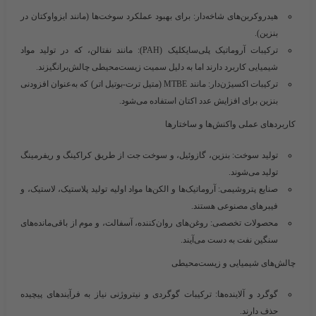
هیدروکربن‌های شاخه‌دار
: برای بهبود عملکرد سوخت‌ها (مانند ایزواوکتان در
بنزین).
ترکیبات آروماتیک پلی‌سایکلیک (PAH)
: مانند نفتالن، که در تولید مواد
شیمیایی کاربرد دارند اما به دلیل سمیت زیست‌محیطی چالش‌برانگیزند.
ترکیبات اکسیژن‌دار
: مانند MTBE (متیل ترت-بوتیل اتر) که به‌عنوان افزودنی
بنزین برای افزایش عدد اکتان استفاده می‌شود.
کاربردهای عملی واکنش‌ها و ساختارها
تولید سوخت
: بنزین، گازوئیل، و سوخت جت از طریق کراکینگ و ریفرمینگ
تولید می‌شوند.
صنایع پتروشیمی
: آروماتیک‌ها و الکن‌ها مواد اولیه تولید پلاستیک، لاستیک، و
فیبرهای مصنوعی هستند.
محصولات تخصصی
: روغن‌های روان‌کننده، آسفالت، و موم از باقی‌مانده‌های
سنگین نفت به دست می‌آیند.
چالش‌های شیمیایی و زیست‌محیطی
گوگرد و آلاینده‌ها
: ترکیبات گوگردی و نیتروژنی نیاز به فرآیندهای پیچیده
حذف دارند.