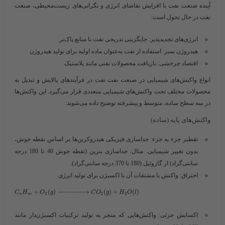
آینده صنعت نفت
با افزایش تقاضای انرژی و نگرانی‌های زیست‌محیطی، صنعت
نفت در حال تحول است:
انرژی‌های تجدیدپذیر
: جایگزینی تدریجی نفت با منابع پاک‌تر
هیدروژن سبز
: استفاده از نفت به‌عنوان ماده اولیه برای تولید هیدروژن
اقتصاد چرخشی
: بازیافت محصولات نفتی مانند پلاستیک
انواع واکنش‌های شیمیایی در صنعت نفت
نفت در فرآیندهای پالایش و تبدیل به
محصولات مختلف تحت واکنش‌های شیمیایی متعددی قرار می‌گیرد. این واکنش‌ها
در سه سطح ساده، متوسط و پیشرفته توضیح داده می‌شوند:
واکنش‌های پایه (ساده)
تقطیر جزء به جزء
: جداسازی فیزیکی هیدروکربن‌ها بر اساس نقطه جوش،
بدون تغییر شیمیایی. مثال: جداسازی بنزین (نقطه جوش 40 تا 180 درجه
سانتی‌گراد) از گازوئیل (180 تا 370 درجه سانتی‌گراد).
احتراق
: واکنش یا مشتقات آن با اکسیژن برای تولید انرژی
+
(
)
−
−
−
−
−
−
−
−
→
(
)
+
(
)
C
H
O
g
C
O
g
H
O
l
2
2
2
n
m
اکسایش جزئی
: واکنش‌هایی که منجر به تولید ترکیبات اکسیژن‌دار مانند