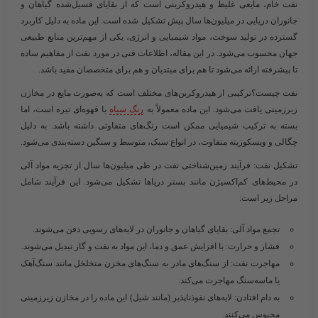
نفت خام، مایعی غلیظ و هیدروکربنی است که از بقایای فسیل‌شده گیاهان و
جانوران دریایی در میلیون‌ها سال پیش تشکیل شده است. این ماده به دلیل کاربرد
گسترده در تولید سوخت، مواد شیمیایی و انرژی، یکی از مهم‌ترین منابع طبیعی
جهان محسوب می‌شود. در این مقاله، اطلاعات فنی در مورد نفت از مفاهیم ساده
تا پیشرفته ارائه می‌شود تا هم برای مبتدیان و هم برای متخصصان مفید باشد.
نفت چیست؟
ترکیبی از هیدروکربن‌های مختلف است که به‌صورت مایع در مخازن
زیرزمینی یافت می‌شود. این ماده معمولاً به
رنگ سیاه
یا قهوه‌ای تیره است، اما
بسته به ترکیب شیمیایی ممکن است رنگ‌های متفاوتی داشته باشد. به دلیل
چگالی و ویسکوزیته متفاوت، در انواع سبک، متوسط و سنگین دسته‌بندی می‌شود.
تشکیل نفت: فرآیند زمین‌شناختی
نفت در طی میلیون‌ها سال از تجزیه مواد آلی
در محیط‌های کم‌اکسیژن مانند بستر دریاها تشکیل می‌شود. این فرآیند شامل
مراحل زیر است:
تجمع
مواد آلی
: بقایای گیاهان و جانوران در لایه‌های رسوبی دفن می‌شوند.
فشار و حرارت
: با افزایش عمق و دما، این مواد به نفت و گاز تبدیل می‌شوند.
مهاجرت نفت
: از سنگ‌های مادر به سنگ‌های مخزن متخلخل مانند سنگ‌آهک
یا ماسه‌سنگ مهاجرت می‌کند.
به دام افتادن
: لایه‌های نفوذناپذیر (مانند شیل) این ماده را در مخازن زیرزمینی
محبوس می‌کنند.