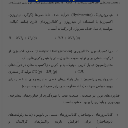
زیست‌محیطی طراحی شده‌اند. در ادامه، واکنش‌های پیشرفته‌تر بررسی می‌شوند:
هیدروتریتینگ (Hydrotreating)
: فرآیند حذف ناخالصی‌ها (گوگرد، نیتروژن،
اکسیژن) با استفاده از هیدروژن و کاتالیزورهای فلزی (مانند کبالت-
مولیبدن)، مثل حذف نیتروژن از ترکیبات آمینی:
−
+
(
)
−
−
−
−
−
−
−
−
→
+
(
)
R
N
H
H
g
R
H
N
H
g
2
2
3
دی‌اکسیداسیون کاتالیزوری (Catalytic Deoxygenation)
: حذف اکسیژن از
ترکیبات نفتی برای تولید سوخت‌های زیستی یا هیدروکربن‌های پاک.
متانیزاسیون
: تبدیل کربن مونوکسید و کربن دی‌اکسیدبه متان در فرآیندهای
→
−
−
−
−
−
−
−
−
)
(
3
+
)
(
تولید گاز سنتزی ​
C
O
g
H
g
C
H
2
4
هیدروایزومریزاسیون
: تبدیل پارافین‌های خطی به ایزومرهای شاخه‌دار برای
بهبود خواص سوخت (مانند مقاومت در برابر سرما در سوخت جت)
فناوری‌های نوین در صنعت :
صنعت نفت با بهره‌گیری از فناوری‌های پیشرفته،
بهره‌وری و پایداری را بهبود بخشیده است:
کاتالیزورهای نانوساختار
: کاتالیزورهای مبتنی بر نانومواد (مانند زئولیت‌های
نانوساختار) برای افزایش بازده واکنش‌های کراکینگ و