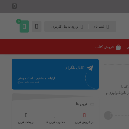
0
ثبت نام
ورود به پنل کاربری
ی
فروش کتاب
کانال تلگرام
ارتباط مستقیم با استادمومنی
@ostadmomeni
که با
 نانوتکنولوژی و
ترین ها
پر فروش ترین
محبوب ترین ها
پر بحث ترین