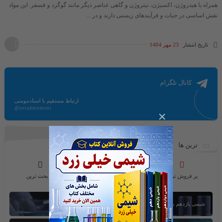
همراه با هیدروژن، اکسیژن، نیتروژن و گاهی عناصر دیگر مانند گوگرد و فسفر. این مواد
نقش اساسی در حیات و فرآیندهای زیستی دارند و در ...
تاریخ انتشار
23 مهر 1404
کانال تلگرام
ارتباط مستقیم با استادمومنی
@ostadmomeni
×
ترین ها
پر فروش ترین
محبوب ترین ها
پر بحث ترین
شیمی یازدهم بخش اول