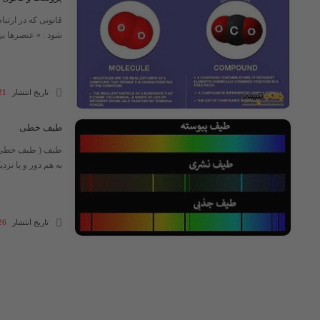
شود : « عنصرها ب
تاریخ انتشار
21 آبان 03
طیف خطی
طیف ( طیف خطی ) 
به هم دور و یا نزد
تاریخ انتشار
26 شهریور 3