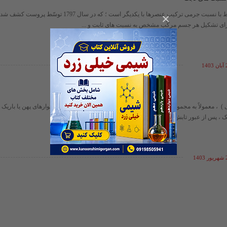
قانونی که در ارتباط با نسبت جرمی ترکیب عنصرها با یکدیگر است ؛ که در
×
رای تشکیل هر جسم مرکّب مشخص به نسبت های ثابت و ...
14
، معمولاً به مجموعه ای از نوارهای تکرنگ گفته می شود که به صورت نوارهای پهن یا باریک
یک ، پس از عبور تابش الکترومغناطیسی ( ...
140