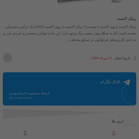
زینک اکسید
زینک اکسید (روی اکسید ) چیست؟ زینک اکسید یا روی اکسید (ZnO) یک ترکیب شیمیایی
معدنی است که به شکل پودر سفید رنگ وجود دارد. این ماده خواص منحصر به فردی دارد و
به دلیل کاربردهای فراوانش در صنایع مختلف، ...
تاریخ انتشار
12 مرداد 1404
کانال تلگرام
ارتباط مستقیم با استادمومنی
@ostadmomeni
ترین ها