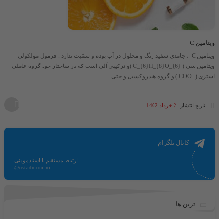
ویتامین C
ویتامین C ، جامدی سفید رنگ و محلول در آب بوده و سمّیت ندارد . فرمول مولکولی
ویتامین سی ​( C_{6}H_{8}O_{6} )و ترکیبی آلی است که در ساختار خود گروه عاملی
استری ​( -COO )​ و گروه هیدروکسیل و حتی ...
تاریخ انتشار
2 خرداد 1402
کانال تلگرام
ارتباط مستقیم با استادمومنی
@ostadmomeni
ترین ها