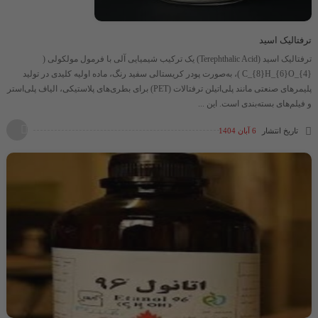
ترفتالیک اسید
ترفتالیک اسید (Terephthalic Acid) یک ترکیب شیمیایی آلی با فرمول مولکولی ​(
C_{8}H_{6}O_{4} )​، به‌صورت پودر کریستالی سفید رنگ، ماده اولیه کلیدی در تولید
پلیمرهای صنعتی مانند پلی‌اتیلن ترفتالات (PET) برای بطری‌های پلاستیکی، الیاف پلی‌استر
و فیلم‌های بسته‌بندی است. این ...
تاریخ انتشار
6 آبان 1404