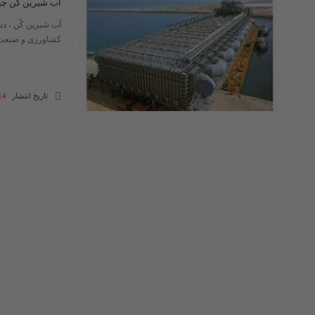
آب شیرین کُن چ
آب شیرین کُن ، دس
کشاورزی و صنعت اس
تاریخ انتشار
14 مرداد 4