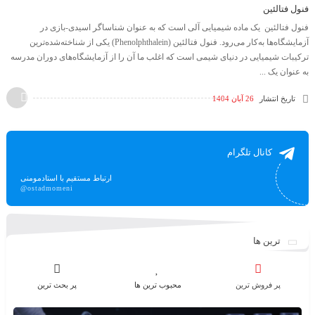
فنول فتالئین
فنول فتالئین یک ماده شیمیایی آلی است که به عنوان شناساگر اسیدی-بازی در
آزمایشگاه‌ها به‌کار می‌رود. فنول فتالئین (Phenolphthalein) یکی از شناخته‌شده‌ترین
ترکیبات شیمیایی در دنیای شیمی است که اغلب ما آن را از آزمایشگاه‌های دوران مدرسه
به عنوان یک ...
تاریخ انتشار
26 آبان 1404
کانال تلگرام
ارتباط مستقیم با استادمومنی
@ostadmomeni
ترین ها
پر فروش ترین
محبوب ترین ها
پر بحث ترین