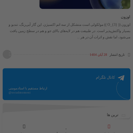
اوزون
اوزون (​( O_{3} )​) مولکولی است متشکل از سه اتم اکسیژن. این گاز آبی‌رنگ، تندبو و
بسیار واکنش‌پذیر است. در طبیعت هم در لایه‌های بالای جو و هم در سطح زمین یافت
می‌شود، اما نقش و اثرات آن در هر ...
تاریخ انتشار
28 آبان 1404
کانال تلگرام
ارتباط مستقیم با استادمومنی
@ostadmomeni
ترین ها