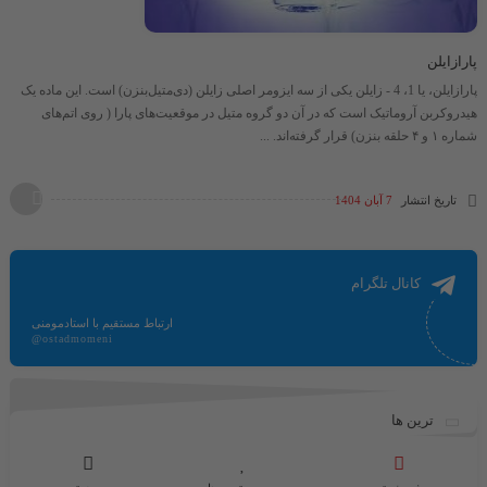
پارازایلن
پارازایلن، یا 1، 4 - زایلن یکی از سه ایزومر اصلی زایلن (دی‌متیل‌بنزن) است. این ماده یک
هیدروکربن آروماتیک است که در آن دو گروه متیل در موقعیت‌های پارا ( روی اتم‌های
شماره ۱ و ۴ حلقه بنزن) قرار گرفته‌اند. ...
تاریخ انتشار
7 آبان 1404
کانال تلگرام
ارتباط مستقیم با استادمومنی
@ostadmomeni
ترین ها