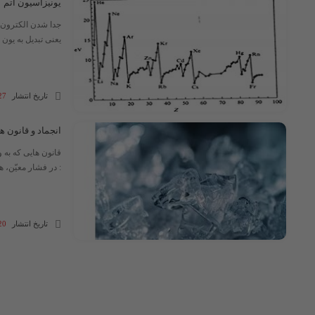
یونیزاسیون اتم
جدا شدن الکترون از
یعنی تبدیل به یون مث
تاریخ انتشار
27 آذر 03
انجماد و قانون ه
قانون هایی که به 
: در فشار معیّن، هر
تاریخ انتشار
20 آبان 03