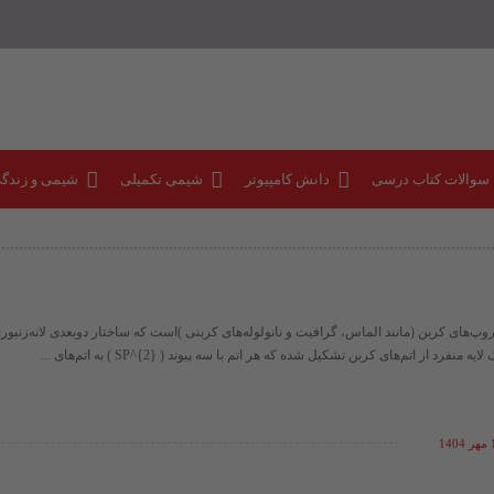
 سوالات کتاب درسی
دانش کامپیوتر
شیمی تکمیلی
شیمی و زندگ
روپ‌های کربن (مانند الماس، گرافیت و نانولوله‌های کربنی )است که ساختار دوبعدی لانه‌زنب
ه منفرد از اتم‌های کربن تشکیل شده که هر اتم با سه پیوند ​( SP^{2} )​ به اتم‌های ...
14