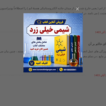
×
 اتم ( یعنی خارج شدن آن از میدان جاذبه الکتروستاتیکی هستۀ اتم ) را اصطلاحاً یونیزاسیون (
بت ) می نامند .در این رویداد ، اتم خنثای X ...
14
ای حاکم بر آن
ویژگی های عمل انجماد و تاثیر عامل های بیرونی بر نقطۀ انجماد مربوط هستند ، چنین بیان می 
 مایع ، در دمای معینی آغاز به انجماد می کند ...
14