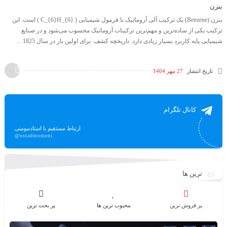
بنزن
بنزن (Benzene) یک ترکیب آلی آروماتیک با فرمول شیمیایی ​( C_{6}H_{6} )​ است. این
ترکیب یکی از ساده‌ترین و مهم‌ترین ترکیبات آروماتیک محسوب می‌شود و در صنایع
شیمیایی پایه کاربرد بسیار زیادی دارد. تاریخچه کشف برای اولین بار در سال 1825 ...
تاریخ انتشار
27 مهر 1404
کانال تلگرام
ارتباط مستقیم با استادمومنی
@ostadmomeni
ترین ها
پر فروش ترین
محبوب ترین ها
پر بحث ترین