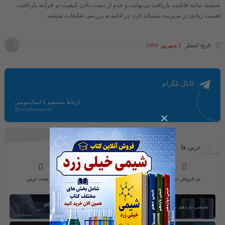
شیشه، مانند قابلیت بازیافت بی‌نهایت و عدم از دست دادن کیفیت در فرآیند بازیافت،
اهمیت زیادی در مدیریت پسماند دارد. در ادامه به بررسی ضایعات شیشه ...
تاریخ انتشار
2 شهریور 1404
کانال تلگرام
ارتباط مستقیم با استادمومنی
@ostadmomeni
×
ترین ها
پر فروش ترین
محبوب ترین ها
پر بحث ترین
شیمی یازدهم بخش اول