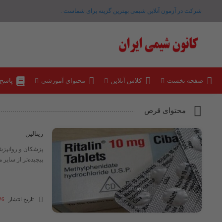
شرکت در آزمون آنلاین شیمی بهترین گزینه برای شماست .
صفحه نخست
کلاس آنلاین
محتوای آموزشی
پاسخ
محتوای قرص
ریتالین
پزشکان و روانپزش
پیچیده‌تر از سایر
تاریخ انتشار
26 دی 99