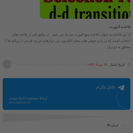
قاعده لاپورت
از این قاعده به عنوان قاعده منع لاپورت نیز یاد می شود . در واقع یکی از قاعده های
انتخاب است که در باره جهش های مجاز الکترون بین ترازهای انرژی فرعی ( زیرلایه ها )
متعلق به دو تراز ...
تاریخ انتشار
16 مرداد 1403
کانال تلگرام
ارتباط مستقیم با استادمومنی
@ostadmomeni
ترین ها