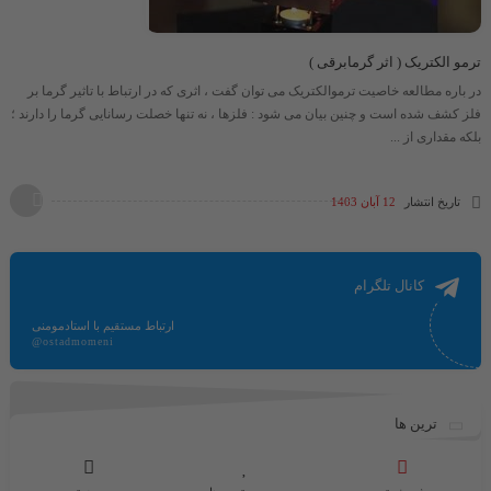
ترمو الکتریک ( اثر گرمابرقی )
در باره مطالعه خاصیت ترموالکتریک می توان گفت ، اثری که در ارتباط با تاثیر گرما بر
فلز کشف شده است و چنین بیان می شود : فلزها ، نه تنها خصلت رسانایی گرما را دارند ؛
بلکه مقداری از ...
تاریخ انتشار
12 آبان 1403
کانال تلگرام
ارتباط مستقیم با استادمومنی
@ostadmomeni
ترین ها