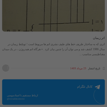
اثر زیمان
اثری که به ساختار ظریف خط های طیف نشری اتم ها مربوط است ؛ توسّط زیمان در
سال 1986 کشف شد و می توان آن را چنین بیان کرد . « هرگاه اتم هیدروژن ، در یک میدان
مغناطیسی مناسب ...
تاریخ انتشار
23 مرداد 1403
کانال تلگرام
ارتباط مستقیم با استادمومنی
@ostadmomeni