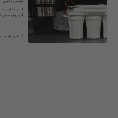
اسمز معکوس
این روش به‌طور گس
تاریخ انتشار
30 مرداد 4