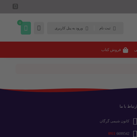
0
ثبت نام
ورود به پنل کاربری
ی
فروش کتاب
رتباط با ما
کانون شیمی گرگان
0911
6699542