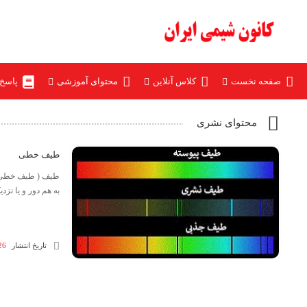
صفحه نخست
کلاس آنلاین
محتوای آموزشی
پاسخ
محتوای نشری
طیف خطی
طیف ( طیف خطی ) 
به هم دور و یا نزد
تاریخ انتشار
26 شهریور 3