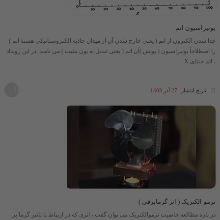
یونیزاسیون اتم
جدا شدن الکترون از اتم ( یعنی خارج شدن آن از میدان جاذبه الکتروستاتیکی هستۀ اتم )
را اصطلاحاً یونیزاسیون ( یونش )آن اتم ( یعنی تبدیل به یون مثبت ) می نامند .در این رویداد
، اتم خنثای X ...
تاریخ انتشار
27 آذر 1403
ترمو الکتریک ( اثر گرمابرقی )
در باره مطالعه خاصیت ترموالکتریک می توان گفت ، اثری که در ارتباط با تاثیر گرما بر