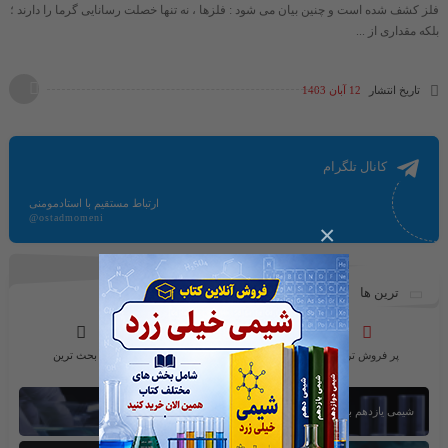
فلز کشف شده است و چنین بیان می شود : فلزها ، نه تنها خصلت رسانایی گرما را دارند ؛
بلکه مقداری از ...
تاریخ انتشار
12 آبان 1403
کانال تلگرام
ارتباط مستقیم با استادمومنی
@ostadmomeni
×
ترین ها
پر فروش ترین
محبوب ترین ها
پر بحث ترین
شیمی یازدهم بخش اول