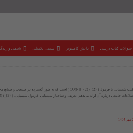
 سوالات کتاب درسی
دانش کامپیوتر
شیمی تکمیلی
شیمی و زندگ
اوره (Urea) یک ترکیب شیمیایی با فرمول ​( CO(NH_{2})_{2} )​ است که به طور گسترده در طبیعت
14