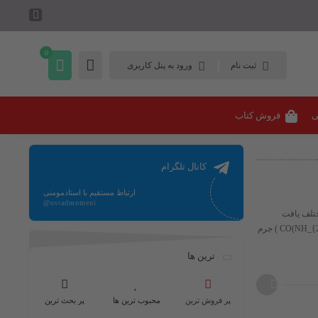
0
ثبت نام
ورود به پنل کاربری
ی
فروش کتاب
کانال تلگرام
ارتباط مستقیم با استادمومنی
@ostadmomeni
 و صنایع مختلف یافت
می‌شود. در ادامه اطلاعات جامعی درباره آن ارائه می‌دهم: تعریف و ساختار شیمیایی فرمول شیمیایی: ​( CO(NH_{2})_{2} )​ جرم
ترین ها
پر فروش ترین
محبوب ترین ها
پر بحث ترین