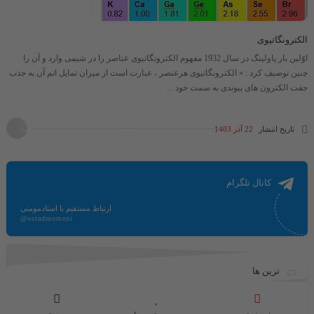
الکترونگاتیوی
اوّلین بار پاولینگ در سال 1932 مفهوم الکترونگاتیوی عناصر را در شیمی وارد و آن را
چنین توصیف کرد : « الکترونگاتیوی هرعنصر ، عبارت است از میزان تمایل اتم آن به جذب
جفت الکترون های پیوندی به سمت خود ...
تاریخ انتشار
22 آذر 1403
کانال تلگرام
ارتباط مستقیم با استادمومنی
@ostadmomeni
ترین ها