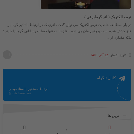
ترمو الکتریک ( اثر گرمابرقی )
در باره مطالعه خاصیت ترموالکتریک می توان گفت ، اثری که در ارتباط با تاثیر گرما بر
فلز کشف شده است و چنین بیان می شود : فلزها ، نه تنها خصلت رسانایی گرما را دارند ؛
بلکه مقداری از ...
تاریخ انتشار
12 آبان 1403
کانال تلگرام
ارتباط مستقیم با استادمومنی
@ostadmomeni
ترین ها