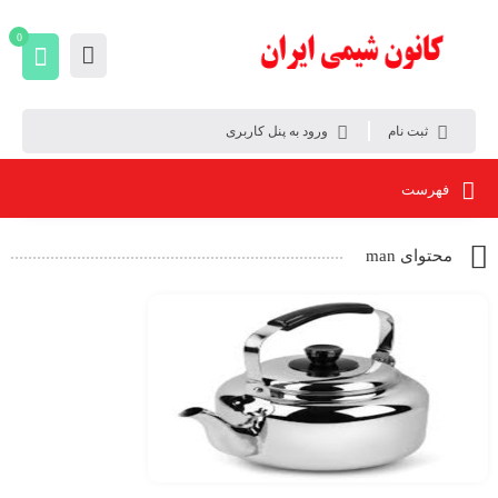
0
ثبت نام
ورود به پنل کاربری
فهرست
محتوای man