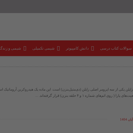
 سوالات کتاب درسی
دانش کامپیوتر
شیمی تکمیلی
شیمی و زندگ
ازایلن، یا 1، 4 - زایلن یکی از سه ایزومر اصلی زایلن (دی‌متیل‌بنزن) است. این ماده یک هیدروکربن آروماتیک
 روی اتم‌های شماره ۱ و ۴ حلقه بنزن) قرار گرفته‌اند. ...