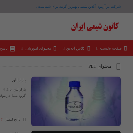
شرکت در آزمون آنلاین شیمی بهترین گزینه برای شماست .
صفحه نخست
کلاس آنلاین
محتوای آموزشی
پاسخ
محتوای PET
پارازایلن
پار
گروه متیل در موقعیت‌های پارا (
تاریخ انتشار
7 آبان 1404