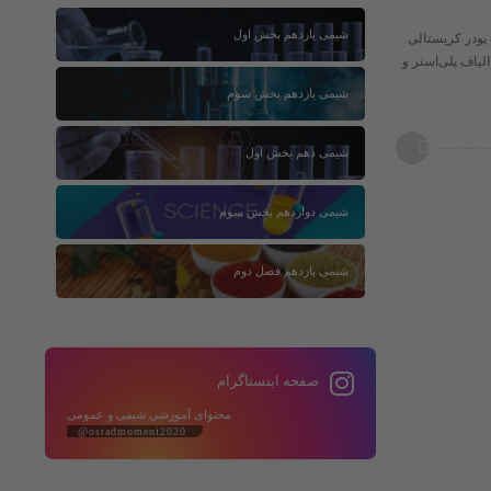
شیمی یازدهم بخش اول
ی آلی با فرمول مولکولی ​( C_{8}H_{6}O_{4} )​، به‌صورت پودر کریستالی
PET) برای بطری‌های پلاستیکی، الیاف پلی‌استر و
شیمی یازدهم بخش سوم
شیمی دهم بخش اول
شیمی دوازدهم بخش سوم
شیمی یازدهم فصل دوم
صفحه اینستاگرام
محتوای آموزشی شیمی و عمومی
@ostadmomeni2020