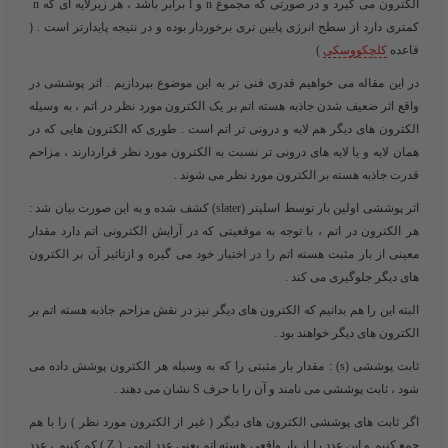
الکترون می گیرد و در صورتی که مجموع n و l برابر باشد ، هر زیرلایه ای که n
کمتری دارد از سطح انرژی پایین تری برخوردار بوده و در نتیجه پایدارتر است . (
قاعده
کلچکووسکی
)
در این مقاله می خواهیم قدری فنی تر به این موضوع بپردازیم . اثر پوششی در
واقع اثر ضعیف شدن جاذبه هسته اتم بر یک الکترون مورد نظر در اتم ، به وسیله
الکترون های دیگر هم لایه و درونی تر اتم است . طوری که الکترون هایی که در
همان لایه و یا لایه های درونی تر نسبت به الکترون مورد نظر قراردارند ، مزاحم
قدرت جاذبه هسته بر الکترون مورد نظر می شوند .
اثر پوششی اولین بار توسط اسلیتر (slater) کشف شده و به این صورت بیان شد :
هر الکترون در اتم ، با توجه به موقعیتی که در آرایش الکترونی اتم دارد مقدار
معینی از بار مثبت هسته اتم را در اختیار خود می گیره و ازتاثیر آن بر الکترون
های دیگر جلوگیری می کند .
البته این را هم بدانیم که الکترون های دیگر نیز در نقش مزاحم جاذبه هسته اتم بر
الکترون های دیگر خواهند بود .
ثابت پوششی (s)
: مقدار بار مثبتی را که به وسیله هر الکترون پوشش داده می
شود ، ثابت پوششی می نامند و آن را با حرف S نشان می دهند .
اگر ثابت های پوششی الکترون های دیگر ( غیر از الکترون مورد نظر ) را با هم
جمع کنیم و این عدد را از بار واقعی هسته اتم یعنی عدد اتمی ( Z ) کم کنیم ، عدد