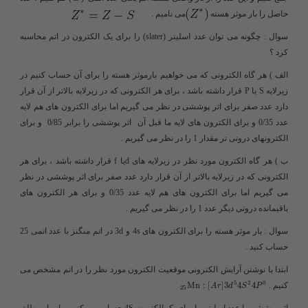
حاصل را بار موثر هسته
می نامیم .
سوال : چگونه می توان عدد اسلیتر (slater) را برای یک الکترون در اتم محاسبه
کرد ؟
الف ) هر گاه الکترونی که می خواهیم بارموثر هسته را برای آن حساب کنیم در
زیرلایه S یا P قرار داشته باشد ، برای هر الکترونی که در زیرلایه بالاتر از آن قرار
دارد عدد صفر برای اثر پوششی در نظر می گیریم اما برای الکترون های هم لایه
عدد 0/35 و برای الکترون های لایه ما قبل آن اثر پوششی را برابر 0/85 و برای
الکترونهای درونی تر مقدار 1 را در نظر می گیریم .
ب ) هر گاه الکترون مورد نظر در زیرلایه های dیا f قرار داشته باشد ، برای هر
الکترونی که در زیرلایه بالاتر از آن قرار دارد عدد صفر برای اثر پوششی در نظر
می گیریم اما برای الکترون های هم لایه عدد 0/35 و برای هر الکترون های
باقیمانده درونی دیگر عدد 1 را در نظر می گیریم .
سوال : بار موثر هسته را برای الکترون های 4s و 3d در اتم منگنز با عدد اتمی 25
حساب کنید .
ابتدا با نوشتن آرایش الکترونی موقعیت الکترون مورد نظر را در اتم مشخص می
5
2
0
کنیم . ​
4
4
3
]
[
:
Mn
A
r
d
S
P
25
اثر پوششی یا عدد اسلیتر را برای یک الکترون 4S حساب می کنیم و از بار مطلق