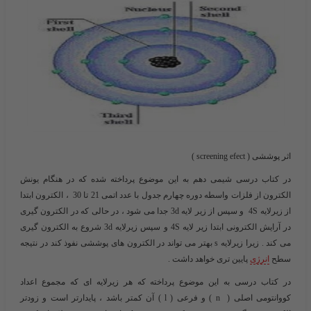
اثر پوششی
( screening efect )
در کتاب درسی شیمی دهم به این موضوع پرداخته شده که در هنگام یونش
الکترون از فلزات واسطه دوره چهارم جدول با عدد اتمی 21 تا 30 ، الکترون ابتدا
از زیرلایه 4S و سپس از زیر لایه 3d جدا می شود ، در حالی که در الکترون گیری
در آرایش الکترونی ابتدا زیر لایه 4S و سپس زیرلایه 3d شروع به الکترون گیری
می کند . زیرا زیرلایه s بهتر می تواند در الکترون های پوششی نفوذ کند در نتیجه
سطح
انرژی
پایین تری خواهد داشت .
در کتاب درسی به این موضوع پرداخته که هر زیرلایه ای که مجموع اعداد
کووانتومی اصلی ( n ) و فرعی ( l ) آن کمتر باشد ، پایدارتر است و زودتر