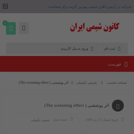
شرکت در آزمون آنلاین شیمی بهترین گزینه برای شماست .
0
ثبت نام
ورود به پنل کاربری
فهرست
صفحه نخست
شیمی تکمیلی
اثر پوششی ( The screening effect)
اثر پوششی ( The screening effect)
دسته بندی
تاریخ انتشار
15 دی 1400
شیمی تکمیلی