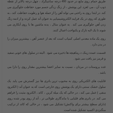
طریق حمام روی مایع در حدود 460 درجه سانتیگراد ، چهل درجه بالاتر از نقطه
ذوب آن ، می لغزد. این پوشش ، از زنگ زدگی جسم مورد حفاظت جلوگیری می
کند. در ابتدا روی به راحتی می تواند آهن را از حمله هوا و رطوبت حفاظت کند ، به
طوری که روی در یک فرایند الکتروشیمیایی به عنوان آند عمل کرده و از ادمه زنگ
زدن آهن جلوگیری می کند . به عنوان مثال ، بدنه ماشین ها با روی آبکاری می
شوند تا یک لایه نازک و یکنواخت اعمال کنند.
روی یک ماده معدنی اصلی کمیاب است که بعد از عنصر آهن ، بیشترین میزان را
در بدن دارد .
قسمت عمده زینک د رماهیچه ها ذخیره می شود . البته در سلول های خونی سفید
و قرمز نیز یافت می شود .
غده پروستات در مردان ، نسبت به سایر اعضا بیشترین مقدار روی را دارا می
باشد .
قابلیت های الکتریکی روی به محبوب ترین باتری ها نیز گسترش می یابد. یک
سلول خشک سنتی دارای یک پوشش روی خارجی است که به عنوان آند ( الکترود
منفی ) عمل می کند ، در حالی که یک میله کربن ، کاتد ، الکترود مثبت را فراهم
می کند. در باتری های قلیایی با ماندگاری طولانی تر ، آند از روی پودر شده روی
(دارای سطج بیشتر برای واکنش) تشکیل می شود ، در حالی که کاتد از ترکیب
منگنزدی اکسید تشکیل شده است.