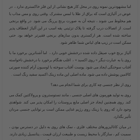
اما مشهودترین نمونه روی در محل کار هیچ نشانی از این فلز خاکستری ندارد ، در
عوض در آلیاژی است که براق از طلا با لمس مشترک. وقتی روی و مس مذاب با
هم مخلوط می شوند ، نتیجه آن به صورت برنج پررنگ می شود. در واقع برنجی
است. از اتصالات درب گرفته تا پلاک تزئینی یقه اسب در این آلیاژ انعطاف پذیر
ساخته شده است. هر ارکستری بدون سازهای برنجی فقیرتر خواهد بود. حتی
ممکن است در زیپ های لباس شما ظاهر شود.
آلیاژ برنج خوب صیقل داده شده درخشش خوبی دارد ، اما آشناترین برخورد ما با
روی یا به عبارت دیگر « روی اکسید » ، اغلب هنگام برخورد با درخشش ناخواسته
آفتاب سوختگی ایجاد می شود. پوست آفتاب سوخته با لوسیون آرام کننده صورتی
کالامین پوشش داده می شود. ماده اصلی این ماده زینک اکسید سفید رنگ است .
روی از نظر جنسی چه کاری برای شما انجام می دهد؟
روی به تولید هورمون های اصلی جنسی ، مانند تستوسترون و پرولاکتین کمک می
کند. روی همچنین ایجاد جز اصلی مایع پروستات را امکان پذیر می کند. شواهدی
وجود دارد که روی یا زینک روی رژیم غذایی ممکن است بر توانایی جنسی مردان
تأثیر بگذارد.
در میان کاتالیزورهای مختلف فلزی ، نمک های روی به دلیل در دسترس بودن ،
سمیت کم ، سازگار با محیط زیست و طبیعت ارزان قیمت ، پتانسیل زیادی دارند.