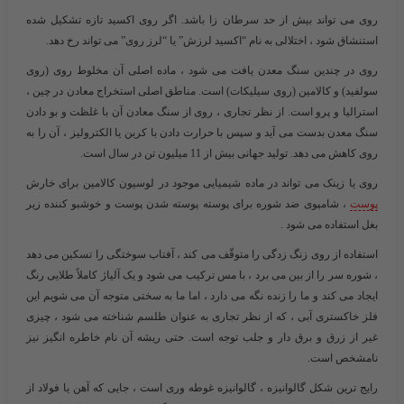
روی می تواند بیش از حد سرطان زا باشد. اگر روی اکسید تازه تشکیل شده
استنشاق شود ، اختلالی به نام “اکسید لرزش” یا “لرز روی” می تواند رخ دهد.
روی در چندین سنگ معدن یافت می شود ، ماده اصلی آن مخلوط روی (روی
سولفید) و کالامین (روی سیلیکات) است. مناطق اصلی استخراج معادن در چین ،
استرالیا و پرو است. از نظر تجاری ، روی از سنگ معادن آن با غلظت و بو دادن
سنگ معدن بدست می آید و سپس با حرارت دادن با کربن یا الکترولیز ، آن را به
روی کاهش می دهد. تولید جهانی بیش از 11 میلیون تن در سال است.
روی یا زینک می تواند در ماده شیمیایی موجود در لوسیون کالامین برای خارش
پوست
، شامپوی ضد شوره برای پوسته پوسته شدن پوست و خوشبو کننده زیر
بغل استفاده می شود .
استفاده از روی زنگ زدگی را متوقّف می کند ، آفتاب سوختگی را تسکین می دهد
، شوره سر را از بین می برد ، با مس ترکیب می شود و یک آلیاژ کاملاً طلایی رنگ
ایجاد می کند و ما را زنده نگه می دارد ، اما ما به سختی متوجه آن می شویم این
فلز خاکستری آبی ، که از نظر تجاری به عنوان طلسم شناخته می شود ، چیزی
غیر از زرق و برق دار و جلب توجه است. حتی ریشه آن نام خاطره انگیز نیز
نامشخص است.
رایج ترین شکل گالوانیزه ، گالوانیزه غوطه وری است ، جایی که آهن یا فولاد از