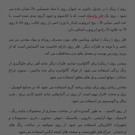
روی
( زینک ) در جدول تناوبی به عنوان روی با نماد شیمیایی Zn نشان داده می
شود ، روی یک
فلز واسطه
است که با کادمیوم و جیوه گروه بندی شده است. با
عدد اتمی میانی 30 ، پنج ایزوتوپ پایدار با وزن اتمی از روی غالب روی 64 تا روی
70 به علاوه 25 رادیو ایزوتوپ اضافی دارد.
فلز روی ( زینک ) شامل ویتامین های مورد مصرف روزانه و مواد معدنی نیز می
باشد و با توجه به فلزات دیگر ، فلز روی دارای خاصیت ضد اکسایش است که از
پیری زودرس پوست و مفصل های بدن محافظت می کند .
بیشتر روی ( زینک) برای گالوانیزه سازی فلزات دیگر مانند آهن برای جلوگیری از
زنگ زدگی استفاده می شود. از فولاد گالوانیزه برای بدنه ماشین ، ستون چراغ
خیابان ، موانع ایمنی و پل های معلق استفاده می شود.
مقادیر زیادی روی برای تولید ریخته گری استفاده می شود که در صنایع اتومبیل ،
برق و سخت افزار مهم است. از روی در آلیاژهایی مانند لحیم کاری برنج ، نقره
نیکل و آلومینیوم نیز استفاده می شود.
از روی اکسید ، به طور گسترده ای در ساخت بسیاری از محصولات مانند رنگ ،
لاستیک ، مواد آرایشی ، دارویی ، پلاستیک ، جوهر ، صابون ، باتری ، منسوجات و
تجهیزات الکتریکی استفاده می شود. از روی سولفید در ساخت رنگ های
درخشان ، چراغ های فلورسنت و صفحه های اشعه ایکس استفاده می شود.