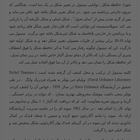
شود). حافظه شکل ، توانایی نیتینول در تغییر شکل در یک دما است ، هنگامی که
نیروی خارجی برداشته می شود ، در شکل تغییر شکل یافته خود باقی می ماند و
پس از گرم شدن بیش از “دمای تحول” ، شکل اصلی و شکل نگرفته آن را بازیابی
می کند. سوپلاستیسیته این توانایی است که فلز دچار تغییر شکل های زیادی شود
و با برداشتن بار خارجی بلافاصله به شکل غیرشکل یافته خود برگردد. نیتینول می
تواند 10-30 برابر بیشتر از فلزات معمولی تغییر شکل دهد و به شکل اولیه خود
بازگردد. این که نیتینول چگونه رفتار می کند؟ به اثر حافظه شکل یا فوق انعطاف
پذیری آن بستگی دارد که بالاتر از دمای تبدیل آلیاژ خاص باشد. در زیر دمای تبدیل ،
اثر حافظه شکل را نشان می دهد و بالاتر از آن دما فوق العاده عمل می کند.
کلمه نیتینول از ترکیب و محل کشف آن گرفته شده است: (Nickel Titanium-
Naval Ordnance Laboratory). ویلیام جی بوئلر به همراه فردریک وانگ ، در طی
تحقیق در آزمایشگاه Navn Ordnance در سال 1959 ، خواص آن را کشف کردند.
بوئلر سعی داشت موشک مخروطی بهتری بسازد ، که بتواند در برابر خستگی ،
گرما و نیروی ضربه مقاومت کند. او که دریافت که آلیاژ 1: 1 نیکل و تیتانیوم می
تواند کار را انجام دهد ، در سال 1961 نمونه ای را در جلسه مدیریت آزمایشگاه
ارائه داد. نمونه را مانند آکاردئون جمع کرده و سپس با شعله فندک در کمال
ناباوری دیدند که این نمونه در اثر گرمای فندک نوار آکاردئونی شکل منقبض شد و
شکل قبلی خود را گرفت.