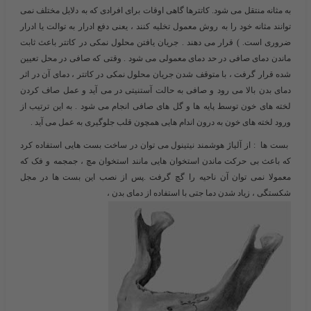
به مثانه منتقل می شود. کاتترها گاهی اوقات برای افرادی که به دلایل مختلف نمی
توانند مثانه خود را به روش معمول تخلیه کنند ، یعنی دفع ادرار به توالت یا ادرار
ضروری است. ) قرار می دهند . جریان یافتن محلول نمکی در کاتتر باعث ثابت
ماندن دمای صافی در حد دمای معمولی می شود . وقتی که صافی در محل تعیین
شده قرار گرفت ، با متوقف شدن جریان محلول نمکی در کاتتر ، دمای آن در اثر
دمای بدن بالا می رود و صافی به حالت آستنیتی در می آید و عمل صاف کردن
لخته های خون توسط پایه ها و گل های صافی انجام می شود . به این ترتیب از
ورود لخته های خون به درون اندام هایی همچون قلب جلوگیری به عمل می آید .
بست ها
: از آلیاژ هوشمند نیتینول می توان در ساخت بست هایی استفاده کرد
که باعث بی حرکت ماندن استخوان هایی مانند استخوان مچ ، جمجمه و فک که
معمولا نمی توان آن ناحیه را گچ گرفت .پس از نصب این بست ها در مجل
شکستگی ، زیاد شدن دما جتی با استفاده از دمای بدن ،