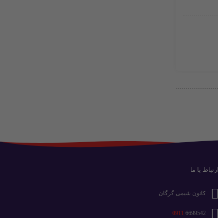
رتباط با ما
کانون شیمی گرگان
0911
6699542