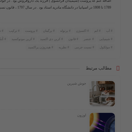
اضافه کنم که پروست (شیمیدان فرانسوی ) فرزند یک داروفروش بود . در جوانی 
1789 تا 1808 در اسپانیا در دانشگاه مادرید استاد بود . در سال 1797 ، قانون نسبت های مشخص یا قانون نسبت های پایدار را کشف کرد .
آب
اتم
اکسیژن
برتوله
برگمان
پروست
ترکیب
د
شیمیایی
عنصر
قانون
کربن دی اکسید
کربن مونوکسید
کُنک
مولکول
نسبت جرمی
نظریه
هیدروژن پراکسید
مطالب مرتبط
جوش شیرین
اوزون