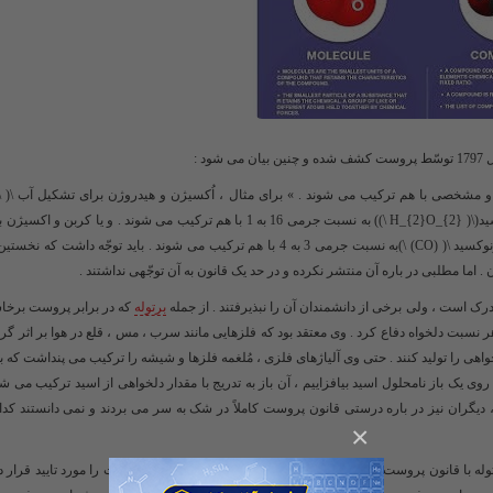
 :
شخصی با هم ترکیب می شوند . » برای مثال ، اُکسیژن و هیدروژن برای تشکیل آب ​
\( H_{2}O_{2} \)
​) به نسبت جرمی 16 به 1 با هم ترکیب می شوند . و یا کربن و اک
\( (CO) \)
​به نسبت جرمی 3 به 4 با هم ترکیب می شوند . باید توجّه داشت که نخستین بار (
ک است ، ولی برخی از دانشمندان آن را نبذیرفتند . از جمله
برتوله
که در برابر پروست برخا
نسبت دلخواه دفاع کرد . وی معتقد بود که فلزهایی مانند سرب ، مس ، قلع در هوا بر اثر گرما
هی را تولید کنند . حتی وی آلیاژهای فلزی ، مُلغمه فلزها و شیشه را ترکیب می پنداشت که ب
ر روی یک باز نامحلول اسید بیافزاییم ، آن باز به تدریج با مقدار دلخواهی از اسید ترکیب می 
، دیگران نیز در باره درستی قانون پروست کاملاً در شک به سر می بردند و نمی دانستند کدام 
×
اقض نظر برتوله با قانون پروست مُهر پایان زد . زیرا این نظریه قانون نسبت های ثابت را مورد تایید قرار دا