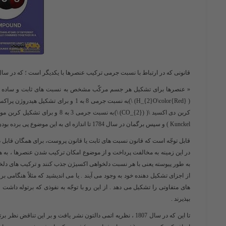
قانونی که در ارتباط با نسبت جرمی ترکیب عنصرها با یکدیگر است ؛ که در سال 1797 توسّط پروست کشف شده و چنین بیان می شود
« عنصرها برای تشکیل هر جسم مرکّب مشخص به نسبت های ثابت و ساده و م
(H_{2}O\color{Red} ) \)
​به نسبت جرمی 8 به 1 و برای تشکیل هیدروژن پراکسید(​
کربن دی اکسید ​
\( (CO_{2}) \)
​به نسبت جرمی 3 به 8 و برای تشکیل کربن مونوکسید ​
Kunckel ) و سپس برگمان در سال 1784 تا اندازه ای به این موضوع پی برده بودن . اما مطلبی در باره آن منتشر نکرده و در حد یک قانون به آن توجّهی نداشتند .
قابل توجّه است که قانون نسبت های ثابت یا قانون پروست، برای همگان قابل در
در این زمینه به مخالفت پرداخت و از موضوع امکان ترکیب شدن عنصرها ، به هر 
به طور پیوسته یعنی با هر نسبت دلخواهی اکسیژن جذب کنند و ترکیب های دلخوا
از اجزای تشکیل دهنده خود به وجود می آیند . یا می اندیشید که مثلاً هنگامی ب
های متفاوتی را تشکیل می دهد . از این رو با توجّه به نفوذی که برتوله داشت 
بپذیرند .
تا این که در سال 1807 ، نظریه اتمی دالتون نشر یافت و بر این تن