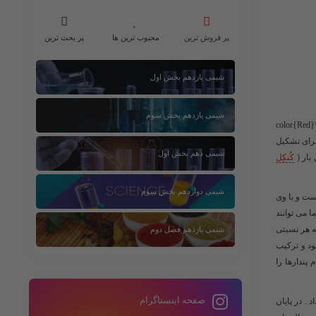
پر فروش ترین
محبوب ترین ها
پر بحث ترین
شیمی یازدهم بخش اول
شیمی یازدهم بخش سوم
\( \color{Red}
سیژن برای تشکیل
شیمی دهم بخش اول
کُنکِل
شیمی دوازدهم بخش سوم
ست و با وی
 می توانند
ه هر نسبتی
شیمی یازدهم فصل دوم
شود و ترکیب
پندارها را
صفحه اینستاگرام
د . در پایان