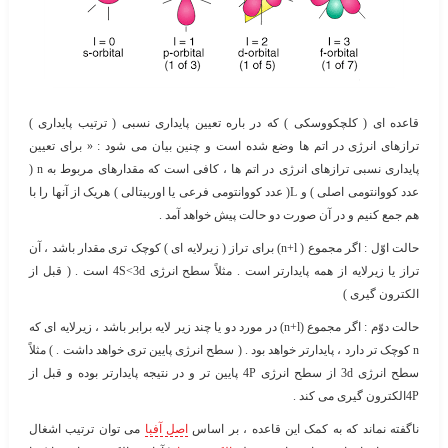
قاعده ای ( کلچکووسکی ) که در باره تعیین پایداری نسبی ( ترتیب پایداری )
ترازهای انرژی در اتم ها وضع شده است و چنین بیان می شود : « برای تعیین
پایداری نسبی ترازهای انرژی در اتم ها ، کافی است که مقدارهای مربوط به n (
عدد کووانتومی اصلی ) و L( عدد کووانتومی فرعی یا اوربیتالی ) هریک از آنها را با
هم جمع کنیم و در آن صورت دو حالت پیش خواهد آمد .
حالت اوّل : اگر مجموع ( n+l) برای تراز ( زیرلایه ای ) کوچک تری مقدار باشد ، آن
تراز یا زیرلایه از همه پایدارتر است . مثلاً سطح انرژی 4S<3d است . ( قبل از
الکترون گیری )
حالت دوّم : اگر مجموع (n+l) در مورد دو یا چند زیر لایه برابر باشد ، زیرلایه ای که
n کوچک تر دارد ، پایدارتر خواهد بود . ( سطح انرژی پایین تری خواهد داشت . ) مثلاً
سطح انرژی 3d از سطح انرژی 4P پایین تر و در نتیجه پایدارتر بوده و قبل از
4Pالکترون گیری می کند .
ناگفته نماند که به کمک این قاعده ، بر اساس
اصل آفبا
می توان ترتیب اشغال