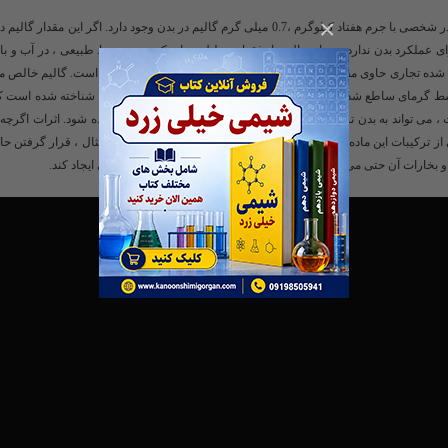
×
عنصری است که به مقدار بسیار کمی در بدن یافت می شود ، به عنوان مثال ، در شخصی با جرم هفتاد کیلوگرم ،0.7 میلی گرم گالیم در بدن وجود دارد. اگ
ی متر طول دارد. هیچ اثری برای عملکرد بدن ندارد و به احتمال زیاد فقط به دلیل ردپای کمی در محیط طبیعی ، در آب و 
ع شده تجاری حاوی مقادیر کمیاب گالیوم با کمتر از یک قسمت در میلیون است. گالیم خالص م
گرمای ساطع شده از دست انسان ، بارها کار شده است. با این حال ، شناخته شده است که
 می کند. حتی ترکیب رادیواکتیو گالیوم ، گالیم [67Ga] سیترات ، می تواند به بدن تزریق شود و برای اسکن این عنصربدون ضرر استفاده شود. اثرات
ز ترکیبات این ماده در واقع می توانند بسیار خطرناک باشند. به عنوان مثال ، قرار گرفتن ح
بخارات آن حتی می تواند شرایط بسیار جدی مانند ادم ریوی و فلج جزئی ایجاد کند.