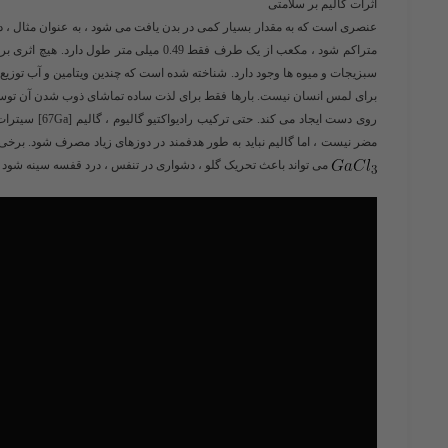
اثرات گالیم بر سلامتی
متراکم شود ، مکعب از یک طرف فقط 0.49 میل
سبزیجات و میوه ها وجود دارد. شناخته شده است که چندین ویتامین و آب توزی
برای لمس انسان نیست. بارها فقط برای لذت ساده تماشای ذوب شدن آن توسط 
روی دست ایجاد
مضر نیست ، اما گالیم نباید به طور هدفمند در دوزهای زیاد مصرف شود. برخی ا
می تواند باعث تحریک گلو ، دشواری در تنفس ، درد قفسه سینه شود و 