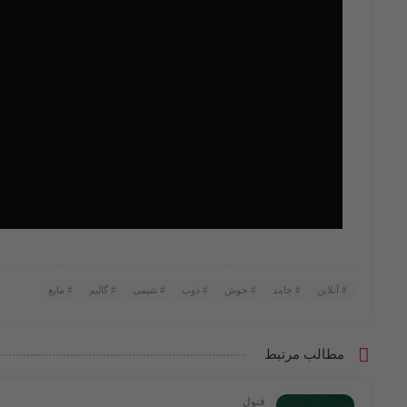
آنلاین
جامد
جوش
ذوب
شیمی
گالیم
مایع
مطالب مرتبط
فنول