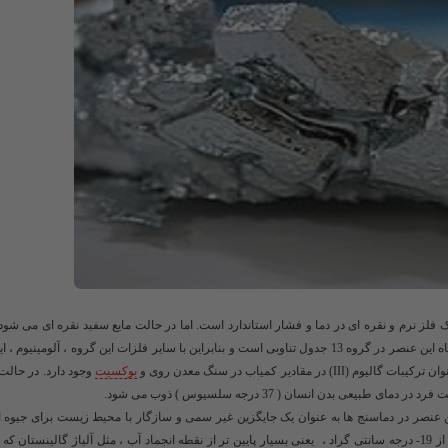
لز نرم و نقره ای در دما و فشار استاندارد است. اما در حالت مایع سفید نقره ای می شود.
زیادی وارد شود ، ممکن است این عنصر به صورت موخوری شکسته شود. جایگاه این عنصر در گروه 13 جدول تناوبی است و بنابراین با سایر فلزات این گروه ، آل
ادیر کمیاب در سنگ معدن روی و
بوکسیت
وجود دارد. در حالت ا
این عنصر در دماسنج ها به عنوان یک جایگزین غیر سمی و سازگار با محیط زیست برای جیوه 