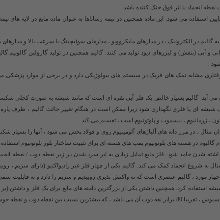
ی با نقطه ذوب پایین استفاده می شود. این ماده همچنین در نیمه رساناها به عنوان ماده مایع در لایه های نی
یه گالیم در الکترونیک ، در مدارهای مایکروویو ، مدارهای سوئیچینگ با سرعت بالا و مدارهای 
ورانی و آبی (بنفش) و لیزرهای دیود تولید می کنند. گالیم همچنین در تولید گارولین گالونیم گ
ود .
م هیچ نقش طبیعی شناخته شده ای در زیست شناسی ندارد. گالیم (III) رفتاری مشابه نمک های فریک در سیستم های بیولوژیکی دارد و در برخی از موارد پ
 می آید. گالیم بسیار خالص یک فلز آبی نقره ای است که مانند شیشه به صورت کچلی شکس
براین ، نباید در ظروف شیشه ای یا فلزی نگهداری شود زیرا ممکن است در هنگام تغییر حالت گالیم ، ظرف پار
کون ، ژرمانیوم ، بیسموت و پلوتونیوم است ، تقسیم می کند.
مثال ، در مرز دانه های آلیاژهای آلومینیوم روی و فولاد پخش می شود ، آنها را بسیار شکنن
نیوم گالیوم در هسته های پلوتونیوم بمب های هسته ای برای تثبیت ساختار بلور پلوتونیوم استفاده
ته شدن جامد شود. فلز مایع تمایل زیادی به ابر سرد شدن در زیر نقطه ذوب / نقطه انجماد
کلوین نگه داشت. بذر با یک کریستال به شروع انجماد کمک می کند. گالیم یکی از چهار فلز غیر رادیواکتیو (دارای سزیم ، ر
 چهار مورد ، گالیم عنصری است که نه واکنش پذیری روبیدیم و سزیم را دارد و نه قابلیت سمی
 شیشه استفاده کرد. همچنین داشتن یکی از بزرگترین دامنه های مایع برای یک فلز و داشتن (بر 
فشار بخار کم در دمای بالا قابل توجه است. نقطه جوش گالیوم ، 2400 درجه سلسیوس ، تقریبا 80 برابر نقه ذوب آن می باشد ، که بیشترین نسبت بین نقطه 