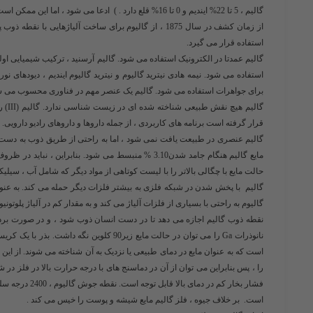
گالیم ، 5 تا 22% ایندیم و 0 تا 16% قلع دارد . ) ادعا می شود ، اما این ممکن است نقطه انجماد با اثر فوق خنک کننده باشد .
از زمان کشف در سال 1875 ، از گالیوم برای ساخت آلیاژهای
استفاده قرار می گیرد.
گالیم عمدتا در الکترونیک استفاده می شود. گالیم آرسنید ، ترکیب شیمیایی اول
استفاده می شود. نیمه هادی نیترید گالیوم و نیترید گالیوم ایندیم ، دیودهای ن
برای جواهرات استفاده می شود. گالیم یک عنصر مهم در فناوری محسوب می ش
گالی
قرار گرفته است برنامه های کاربردی ، از جمله داروها و داروهای رادیو دارویی.
گالیم عنصری در طبیعت یافت نمی شود ، اما به راحتی از طریق ذوب به دست
مایع گالیم هنگام جامد شدن3.10 % منبسط می شود. بنا
حالت مایع با چگالی بالاتر را با لیست کوتاهی از مواد دیگر که شامل آب ، سیلی
گالیم با پخش شدن در شبکه فلزی به بیشتر فلزات دیگر حمله می کند. به عنوان 
گالیوم به راحتی با بسیاری از فلزات آلیاژ می کند و به مقدار کم در آلیاژ پلوتو
نقطه ذوب گالیم اجازه می دهد تا در دست انسان ذوب شود ، و در صورت برداش
نانوذرات Ga را می توان در حالت مایع زیر90 
است که به عنوان مایع در دمای طبیعی یا نزدیک به آن شناخته می شوند. از این
را ، پس بنابراین می توان از آن در دماسنج های با درجه حرارت بالا در فلز در
است. بر خلاف جیوه ، فلز گالیم مایع شیشه و پوست را خیس می کند .