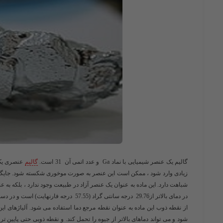
گالیم یک عنصر شیمیایی با نماد Ga و عدد اتمی آن 31 است.
گالیم
عنصری یک ف
شباهت دارد. این ماده به عنوان یک عنصر آزاد در طبیعت وجود ندارد ، بلکه به عنوان ترکیبات گالیوم (III) در مق
در دمای بالاتر از29.76 درجه سانتی گراد (57.55 درجه فارنهایت) است و در دست فرد در دمای طبیعی بدن انسان ( 37 درجه سلسیوس ) ذوب می شود.
از نقطه ذوب این ماده به عنوان نقطه مرجع دما استفاده می شود. آلیاژهای 