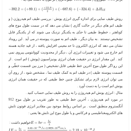
+
111.9
−
392.2
=
(
+
89.1
)
+
(
)
+
(
−
687.6
)
+
(
−
324.4
)
+
Δ
H
I
E
2
روش طیف نمایی برای اندازه گیری انرژی یونش
: بررسی طیف اتم هیدروژن ( و
طیف اتم های دیگر در حالت گازی ) نشان می دهد که در سمت طول موج های
کوتاهتر ، خطوط طیفی تا حدّی به یکدیگر نزدیک می شوند که از یکدیگر قابل
تشخیص نیستند . به بیان دیگر ، طیف اتم به صورت پیوسته در می آید . این رویداد
نشان می دهد که انرژی الکترون تا حد معینی افزایش یافته ، از قید جاذبه هسته
اتم خارج می شود و تغییرات انرژی آن ، دیگر از محدودیت کووانتومی پیروی نمی
کند . این مقدار انرژی در حقیقت همان انرژی یونیزاسیون (یونش ) اتم است . از
این رو اگر طول موج آخرین خط طیفی قابل تشخیص ( مرز بین قسمت خطّی و
قسمت پیوسته طیف ) در طیف اتم به کمک طیف نما ، مشخص شود ، از روی آن
می توان انرژی لازم برای تشکیل چنین خط طیفی که در حقیقت همان انرژی
یونش اتم است را به دست آورد .
مثال :
انرژی یونش اتم هیدروژن را به روش طیف نمایی حساب کنید .
در مورد اتم هیدروژن ، آخرین خط طیفی به طور تقریب بر طول موج 912
آنگستروم منطبق است . بر اساس روابط موجود بین مقادیر انرژی فوتون تابش
های الکترومغناطیسی و فرکانس و یا طول موج این تابش ها یعنی :
h
c
=
=
​خواهیم داشت : ​
E
h
ν
λ
−
34
10
6.63
×
10
×
2.9979
×
10
/
J
s
c
m
s
−
18
h
c
=
=
=
2.18
×
10
I
E
J