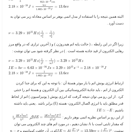
−
8
912
×
10
λ
c
m
1
−
18
e
v
2.18
×
10
×
=
13.6
J
e
v
−
19
1.602
×
10
J
البته همین نتیجه را با استفاده از مدل اتمی بوهر بر اساس معادله زیر می توان به
دست آورد .
1
1
15
=
3.29
×
10
(
−
)
ν
H
z
2
2
n
n
1
2
زیرا اگر در این رابطه ، ( حالت پایه اتم هیدروژن ) و ( آخرین ترازی که در واقع مرز
رهایی الکترون از قید جاذبه هسته است . ) در نظر گرفته شود می توان نوشت :
1
1
15
15
=
3.29
×
10
(
−
)
=
3.29
×
10
ν
H
z
H
z
2
2
∞
1
−
34
15
−
18
−
1
=
=
6.63
×
10
×
3.29
×
10
=
2.18
×
10
I
E
h
ν
J
s
s
J
1
−
18
2.18
×
10
×
=
13.6
J
e
v
−
19
1.602
×
10
J
ارتباط انرژی یونش اتم با بار موثر هستۀ آن :
با توجه به این که برای جدا کردن
الکترون از اتم ، باید جاذبۀ الکتروستاتیکی بین آن الکترون و هستۀ اتم را خنثی
کرد . از این رو می توان نتیجه گرفت که انرژی یونش ( یونیزاسیون ) اتم از لحاظ
قدر مطلق باید با انرژی اتّصال الکترون- هسته (E) برابر باشد . یعنی باید داشته
باشیم : ​
−
≃
I
E
E
2
4
2
4
∗
2
2
2
K
π
m
e
K
π
m
e
Z
از این رو بر اساس نظریه اتمی بوهر داریم : ​
=
​اگر ​
​را
I
E
2
2
2
h
h
n
که مقدار ثابتی است با A نشان دهیم ، در مورد اتم های چند الکترونی می توان
∗
∗
2
2
Z
Z
نوشت : ​
)
(
×
13.59
=
)
(
≃
​که در آن ​
​افت کووانتوم و ​
−
n
σ
σ
I
E
A
e
v