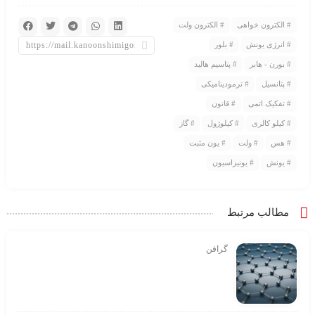
الکترون خواهی
الکترون ولت
انرژی یونش
بلور
بورن - هابر
پتاسیم هالید
پتانسیل
ترمودینامیکی
تفکیک اتمی
قانون
کیلو کالری
کیلوژول
گاز
هس
ولت
یون مثبت
یونش
یونیزاسیون
مطالب مرتبط
گرافن