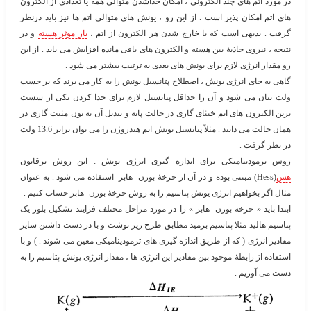
در مورد اتم های چند الکترونی ، امکان جداشدن متوالی همه یا تعدادی از الکترون
های اتم امکان پذیر است . از این رو ، یونش های متوالی اتم ها نیز باید درنظر
گرفت . بدیهی است که با خارج شدن هر الکترون از اتم ،
بار موثر هسته
و در
نتیجه ، نیروی جاذبۀ بین هسته و الکترون های باقی مانده افزایش می یابد . از این
رو مقدار انرژی لازم برای یونش های بعدی به ترتیب بیشتر می شود .
گاهی به جای انرژی یونش ، اصطلاح پتانسیل یونش را به کار می برند که بر حسب
ولت بیان می شود و آن را حداقل پتانسیل لازم برای جدا کردن یکی از سست
ترین الکترون های اتم خنثای گازی در حالت پایه و تبدیل آن به یون مثبت گازی در
همان حالت می دانند . مثلاً پتانسیل یونش اتم هیدروژن را می توان برابر 13.6 ولت
در نظر گرفت .
روش ترمودینامیکی برای اندازه گیری انرژی یونش :
این روش برقانون
هس
(Hess) مبتنی بوده و در آن از چرخۀ بورن- هابر استفاده می شود . به عنوان
مثال اگر بخواهیم انرژی یونش پتاسیم را به روش چرخۀ بورن -هابر حساب کنیم .
ابتدا باید « چرخه بورن- هابر » را در مورد مراحل مختلف فرایند تشکیل بلور یک
پتاسیم هالید مثلا پتاسیم برمید مطابق طرح زیر نوشت و با در دست داشتن سایر
مقادیر انرژی ( که از طریق اندازه گیری های ترمودینامیکی معین می شوند . ) و با
استفاده از رابطۀ موجود بین مقادیر این انرژی ها ، مقدار انرژی یونش پتاسیم را به
دست می آوریم .