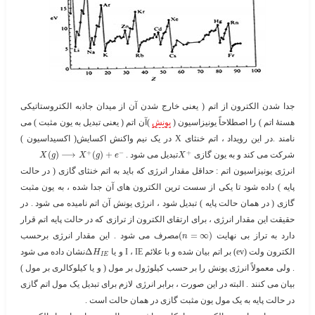
جدا شدن الکترون از اتم ( یعنی خارج شدن آن از میدان جاذبه الکتروستاتیکی
هستۀ اتم ) را اصطلاحاً یونیزاسیون (
یونش
)آن اتم ( یعنی تبدیل به یون مثبت ) می
نامند .در این رویداد ، اتم خنثای X در یک نیم واکنش اکسایش( اکسیداسیون )
+
−
+
شرکت می کند و به یون گازی ​
​تبدیل می شود . ​
+
)
(
⟶
)
(
X
g
X
g
e
X
انرژی یونیزاسیون
اتم :
حداقل مقدار انرژی که باید به اتم خنثای گازی ( در حالت
پایه ) داده شود تا یکی از سست ترین الکترون های آن جدا شده ، به یون مثبت
گازی ( در همان حالت پایه ) تبدیل شود ، انرژی یونش آن اتم نامیده می شود . در
حقیقت این مقدار انرژی ، برای ارتقای الکترون از ترازی که در حالت پایه اتم قرار
دارد به تراز بی نهایت ​
)
∞
=
(
​مصرف می شود . این مقدار انرژی برحسب
n
الکترون ولت (ev) بر اتم بیان شده و با علائم I ، IE و یا ​
Δ
​نشان داده می شود
H
I
E
. ولی معمولاً انرژی یونش را بر حسب کیلوژول بر مول ( و یا کیلوکالری بر مول )
بیان می کنند . البته در این صورت ، برابر انرژی لازم برای تبدیل یک مول اتم گازی
در حالت پایه به یک مول یون مثبت گازی در همان حالت است .