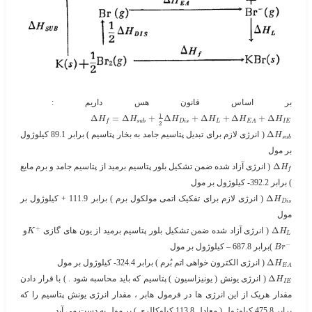
بر اساس قانون هس داریم : ​
1
Δ
=
Δ
+
Δ
+
Δ
+
Δ
+
Δ
H
H
H
H
H
H
s
u
b
D
i
s
L
I
E
f
E
A
2
Δ
​ ( انرژی لازم برای تبدیل پتاسیم جامد به بخار پتاسیم ) برابر 89.1 کیلوژول
H
s
u
b
بر مول
Δ
​ ( انرژی آزاد شده ضمن تشکیل بلور پتاسیم برمید از پتاسیم جامد و برم مایع
H
f
) برابر 392.2- کیلوژول بر مول
Δ
​ ( انرژی لازم برای تفکیک اتمی مولکول برم ) برابر 111.9 + کیلوژول بر
H
D
i
s
مول
+
Δ
​ ( انرژی آزاد شده ضمن تشکیل بلور پتاسیم برمید از یون های گازی ​
​و ​
K
H
L
−
​ )برابر 687.8 – کیلوژول بر مول
B
r
Δ
​ ( انرژی الکترون خواهی اتم بُرم ) برابر 324.4- کیلوژول بر مول
H
E
A
Δ
​ ( انرژی یونش ( یونیزاسیون ) پتاسیم که باید محاسبه شود . ) با قرار دادن
H
I
E
مقدار هریک از این انرژی ها در فرمول هابر ، مقدار انرژی یونش پتاسیم را که
برابر 475.8 کیلوژول ( معادل 113.8 کیلوکالری ) بر مول به دست می آید .