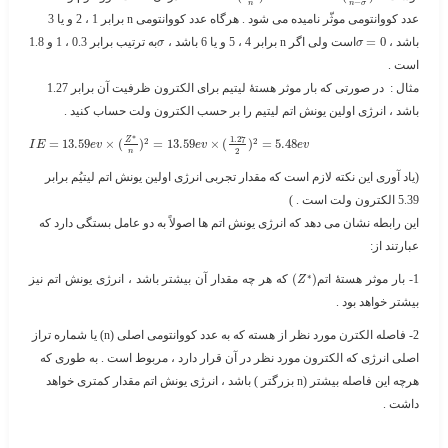
−
n
n
σ
عدد کووانتومی موثّر نامیده می شود . هرگاه عدد کووانتومی n برابر 1 ، 2 و یا 3
باشد ، ​
0
=
​است ولی اگر n برابر 4 ، 5 و یا 6 باشد ، ​
​به ترتیب برابر 0.3 ، 1 و 1.8
σ
σ
است .
مثال :
در صورتی که بار موثر هستۀ لیتیم برای الکترون ظرفیت آن برابر 1.27
باشد ، انرژی اولین یونش اتم لیتیم را بر حسب الکترون ولت حساب کنید .​
∗
1.27
2
2
Z
=
13.59
×
(
)
=
13.59
×
(
)
=
5.48
I
E
e
v
e
v
e
v
2
n
(یاد آوری این نکته لازم است که مقدار تجربی انرژی اولین یونش اتم لیتیُم برابر
5.39 الکترون ولت است . )
این رابطه نشان می دهد که انرژی یونش اتم ها اصولاً به دو عامل بستگی دارد که
عبارتند از:
∗
1- بار موثر هستۀ اتم​
)
(
​ که هر چه مقدار آن بیشتر باشد ، انرژی یونش اتم نیز
Z
بیشتر خواهد بود .
2- فاصله الکترن مورد نظر از هسته که به عدد کووانتومی اصلی (n) یا شماره تراز
اصلی انرژی که الکترون مورد نظر در آن قرار دارد ، مربوط است . به طوری که
هرچه این فاصله بیشتر (n بزرگتر ) باشد ، انرژی یونش اتم مقدار کمتری خواهد
داشت .