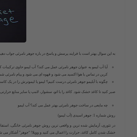
به این سوال بهتر است با فرایند پرسش و پاسخ در باره جوهر نامرئی جواب دهیم تا
آیا آب لیمو به عنوان جوهر نامرئی عمل می کند؟ آب لیمو حاوی ترکیبات 
کربن در تماس با هوا اکسید می شود و قهوه ای می شود و پیام نامرئی شما
چگونه با آبلیمو
جوهر
نامرئی درست کنیم؟ لیمو یا لیموترش را در یک کاسه بریزید. آب میوه را ب
صبر کنید تا کاغذ خشک شود. کاغذ را با اتو، سشوار، لامپ یا سایر منابع حرارتی 
چه مایعی در ساخت جوهر نامرئی بهتر عمل می کند؟ آب لیمو
روش شماره 1: جوهر اسیدی (آب لیمو)
در تئوری، آزمایش شده ترین و واقعی ترین روش جوهر نامرئی خانگی، استفاد
خشک شدن کامل کاغذ، حرارت را اعمال می کنید و وویلا! “جوهر” آشکار می ش