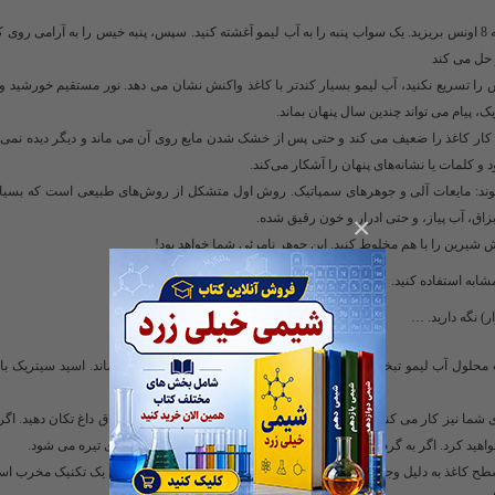
آیا لیمو جوهر را از کاغذ پاک می کند؟ مقدار کمی آب لیمو را در یک شیشه 8 اونس بریزید. یک سواب پنبه را به آب لیمو آغشته کنید. سپس، پنبه خیس را به آر
ز حل می کند
را تسریع نکنید، آب لیمو بسیار کندتر با کاغذ واکنش نشان می دهد. نور مستقیم خورشید 
ک، پیام می تواند چندین سال پنهان بماند.
 کار کاغذ را ضعیف می کند و حتی پس از خشک شدن مایع روی آن می ماند و دیگر دیده نمی
 و کلمات یا نشانه‌های پنهان را آشکار می‌کند.
ند: مایعات آلی و جوهرهای سمپاتیک. روش اول متشکل از روش‌های طبیعی است که بسیاری
اق، آب پیاز، و حتی ادرار و خون رقیق شده.
×
یرین را با هم مخلوط کنید. این جوهر نامرئی شما خواهد بود!
شابه استفاده کنید.
) نگه دارید. …
 محلول آب لیمو تبخیر می‌شود و اسید سیتریک موجود در آب باقی می‌ماند. اسید سیتریک با 
ن نور UV ببینید؟ اتوی داغ برای موهای شما نیز کار می کند. روش ساده دیگر این است که کاغذ را روی یک اجاق داغ تکان دهید.
ید کرد. اگر به گرم کردن کاغذ ادامه دهید، پیام به رنگ طلایی یا قهوه ای تیره می شود.
ح کاغذ به دلیل وجود نشاسته در کاغذ آشکار می شود. فنل فتالئین: این یک تکنیک مخرب اس