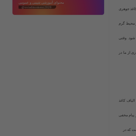
محتوای آموزشی شیمی و عمومی
@ostadmomeni2020
امی روی کاغذ جوهری
و محیط گرم
 شود. وقتی
 از ما در
الیاف کاغذ
 اگر پیام مخفی
ت که در