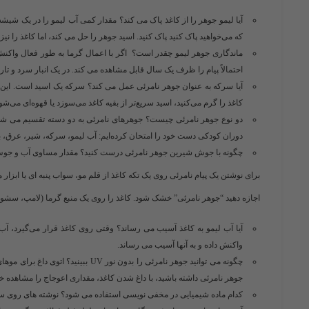
که می‌خواهید پاک کنید پاک کنید. اسید جوهر را حل می کند، اما کاغذ را نی
ماندگاری جوهر لیمو چقدر است؟ اگر با اعمال گرما به طور فعال واکنش 
احتمالاً پیام را ظرف یک سال قابل مشاهده می کند. در یک انبار سرد و تاری
آیا سرکه به عنوان جوهر نامرئی عمل می کند؟ سرکه یک اسید است. این
کاغذ را گرم می‌کنید، اسید سریع‌تر از بقیه کاغذ می‌سوزد یا قهوه‌ای می‌شود
دو نوع جوهر نامرئی چیست؟ جوهرهای نامرئی به دو دسته تقسیم می شو
دوران کودکی دست خود را امتحان کرده‌ایم: آب لیمو، سرکه، شیر، عرق، بز
چگونه با جوش شیرین جوهر نامرئی درست کنید؟ مقدار مساوی آب و جوش ش
برای نوشتن یک پیام نامرئی روی یک تکه کاغذ از قلم مو، سواب پنبه ای یا ابزار م
اجازه دهید “جوهر نامرئی” خشک شود. کاغذ را روی یک منبع گرما (لامپ، سشوار
آیا آب لیمو به کاغذ آسیب می رساند؟ وقتی روی کاغذ قرار می‌گیرد، آب
واکنش داده و به آنها آسیب می رساند.
چگونه می توانید جوهر نامرئی را بدو
جوهر نامرئی داشته باشید، با داغ شدن کاغذ، مقداری اعوجاج را مشاهده خواه
کدام ماده شیمیایی در مخفی نویسی استفاده می شود؟ نوشته های روی سط