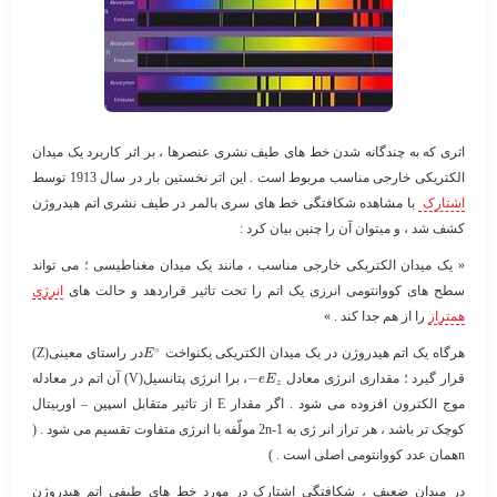
اثری که به چندگانه شدن خط های طیف نشری عنصرها ، بر اثر کاربرد یک میدان
الکتریکی خارجی مناسب مربوط است . این اثر نخستین بار در سال 1913 توسط
اشتارک
با مشاهده شکافتگی خط های سری بالمر در طیف نشری اتم هیدروژن
کشف شد ، و میتوان آن را چنین بیان کرد :
« یک میدان الکتریکی خارجی مناسب ، مانند یک میدان مغناطیسی ؛ می تواند
سطح های کووانتومی انرزی یک اتم را تحت تاثیر قراردهد و حالت های
انرژی
همتراز
را از هم جدا کند . »
∘
هرگاه یک اتم هیدروژن در یک میدان الکتریکی یکنواخت ​
​در راستای معینی(Z)
E
قرار گیرد ؛ مقداری انرژی معادل ​
−
​، برا انرژی پتانسیل(V) آن اتم در معادله
e
E
z
موج الکترون افزوده می شود . اگر مقدار E از تاثیر متقابل اسپین – اوربیتال
کوچک تر باشد ، هر تراز انر ژی به 2n-1 مولّفه با انرژی متفاوت تقسیم می شود . (
nهمان عدد کووانتومی اصلی است . )
در میدان ضعیف ، شکافتگی اشتارک در مورد خط های طیفی اتم هیدروژن