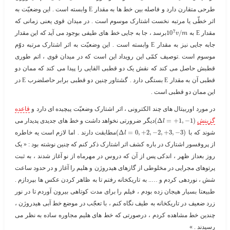
طرحی متقارن دارد و فاصله بین خط ها به مقدار E وابسته است . این وضعیّت به
اثر خطّی یا مرتبه نخست اشتارک موسوم است . در میدان قوی یعنی زمانی که
7
مقدار E به ​
/
10
​برسد ، جا به جایی خط های طیفی بوجود می آید که این مقدار
v
m
جابه جایی نیز به مقدار E وابسته است . این وضعیّت به اثر اشتارک مرتبه دوّم
موسوم است .توصیف کمّی این رویداد این است که در میدان قوی ، اتم طوری
قطبش حاصل می کند که نقش یک دو قطبی القایی را پیدا می کند که ممان دو
قطبی آن به مقدار E بستگی دارد . گشتاور چنین دو قطبی برابر حاصلضرب E در
این ممان دو قطبی است .
در مورد اوربیتال های چند الکترونی ، اثر اشتارک وضعیّت پیچیده ای دارد و
قاعده
گزینش
​
)
1
−
,
1
+
=
Δ
(
​دیگر ضرورتی نخواهد داشت و خط های جدیدی پدیدار می
l
شوند که با ​
)
3
−
,
3
+
,
2
−
,
2
+
,
0
=
Δ
(
​مطابقت دارند . اما لازم است یه خاطره
l
از پروفسور اشتارک در باره کشف اثر اشتارک ذکر کنم که چنین نوشته بود : « یک
روز بعداز ظهر ، اندکی پس از آن که دروس در مهرماه از نو آغاز شدند ، به ثبت
پرتوهای مجرایی در مخلوطی از گازهای هیدروژن و هلیم را آغاز و در حدود ساعت
شش ، نوردهی کردم و ….. به تاریکخانه رفتم تا به ظاهر کردن عکس ها بپردازم .
طبیعتا بسیار هیجان زده بودم ، فیلم را برای مدت کوتاهی بیرون آوردم تا در نور
زرد ضعیف در تاریکخانه به طیف نگاه کنم ، با تعجّب در موضع خط آبی هیدروژن ،
چندین خط مشاهده کردم ، درصورتی که خط های هلیم مجاوره ساده به نظر می
رسیدند . »